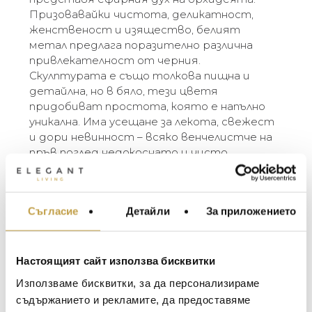
Призовавайки чистота, деликатност,
женственост и изящество, белият
метал предлага поразително различна
привлекателност от черния.
Скулптурата е също толкова пищна и
детайлна, но в бяло, тези цветя
придобиват простота, която е напълно
уникална. Има усещане за лекота, свежест
и дори невинност – всяко венчелистче на
пръв поглед недокоснато и чисто.
“Орхидеите естествено излъчват
чувственост и съблазнителност, но в бял
никел те придобиват съвсем различно
Съгласие
Детайли
За приложението
МЕБЕЛИ ЗА ДОМА И
значение – елемент на яркост, която
ОФИСА
свързвам с новото начало. Когато се
сещам за бели орхидеи, си представям
ОСВЕТЛЕНИЕ
чистотата и сладостта на новородено
Настоящият сайт използва бисквитки
LALIQUE
дете или на младоженка в началото на
АКСЕСОАРИ ЗА ИНТ
Използваме бисквитки, за да персонализираме
съвместния им живот.” – Michael Aram
BACCARAT
ЗА МАСАТА
съдържанието и рекламите, да предоставяме