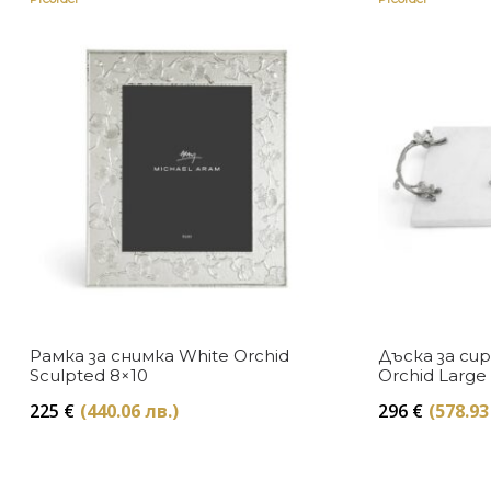
Рамка за снимка White Orchid
Дъска за си
Sculpted 8×10
Orchid Large
225
€
(440.06 лв.)
296
€
(578.93