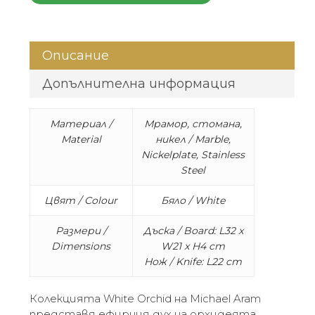
Описание
Допълнителна информация
Материал /
Мрамор, стомана,
Material
никел / Marble,
Nickelplate, Stainless
Steel
Цвят / Colour
Бяло / White
Размери /
Дъска / Board: L32 x
Dimensions
W21 x H4 cm
Нож / Knife: L22 cm
Колекцията White Orchid на Michael Aram
представя ефирния дух на орхидеята.