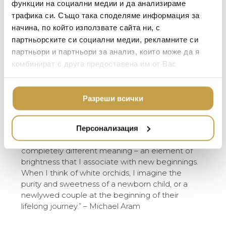
функции на социални медии и да анализираме
TOM DIXON
The Michael Aram White Orchid Collection
ТЕКСТИЛ ЗА ДОМА
трафика си. Също така споделяме информация за
illuminates the ethereal spirit of the orchid
MICHAEL ARAM
АРОМАТИ ЗА ДОМА
начина, по който използвате сайта ни, с
flower. Evocative of purity, delicacy, femininity
ASSOULINE
партньорските си социални медии, рекламните си
and grace, the white metal version offers a
ИЗКУСТВО И КНИГИ
strikingly different appeal than its black
партньори и партньори за анализ, които може да я
SELETTI
ВИСОК КЛАС МЕБЕЛ
counterpart. While the sculpture is just as
комбинират с друга предоставена им от Вас
exuberant and detailed, in white, these flowers
L’OBJET
информация или с такава, която са събрали от
ЛУКСОЗНИ ГРАДИН
take on a simplicity that is completely unique.
МЕБЕЛИ
ползването от Ваша страна на услугите им.
DOLCE & GABBANA C
There is a sense of lightness, freshness and even
Разреши всички
ПОДАРЪЦИ
innocence – each petal seemingly untouched
ETHNICRAFT
and pure.
НАМАЛЕНИЕ
ZUIVER
Персонализация
“Orchids naturally emit a sense of sensuality and
seductiveness, but in white nickel they take on a
DUTCHBONE
completely different meaning – an element of
brightness that I associate with new beginnings.
When I think of white orchids, I imagine the
purity and sweetness of a newborn child, or a
newlywed couple at the beginning of their
lifelong journey.” – Michael Aram