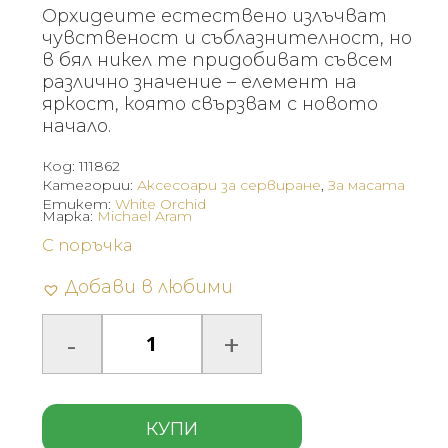
Орхидеите естествено излъчват
чувственост и съблазнителност, но
в бял никел те придобиват съвсем
различно значение – елемент на
яркост, която свързвам с новото
начало.
Код:
111862
Категории:
Аксесоари за сервиране
,
За масата
Етикет:
White Orchid
Марка:
Michael Aram
С поръчка
Добави в любими
КУПИ