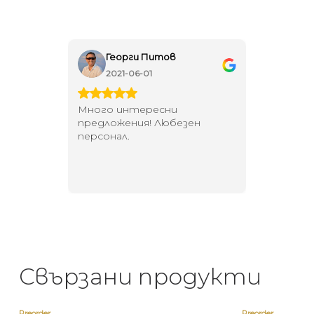
Георги Питов
Ива
2021-06-01
202
 за
Много интересни
Един маг
 на
предложения! Любезен
елегант
то за
персонал.
намерит
направи
неповт
Свързани продукти
Preorder
Preorder