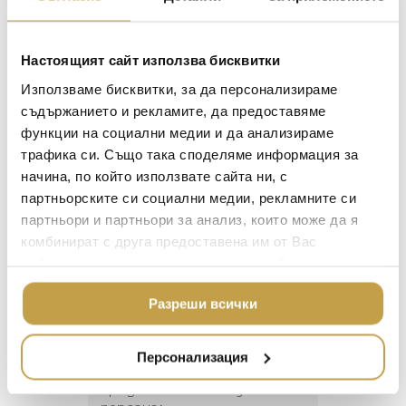
напитки и за масата.
ОФИСА
ОСВЕТЛЕНИЕ
Designed for Baccarat by Savinel & Rozé, the
Настоящият сайт използва бисквитки
LALIQUE
upper smoothness is juxtaposed with lower
АКСЕСОАРИ ЗА ИНТ
Използваме бисквитки, за да персонализираме
angularity: the curvature of the bowl contrasts
BACCARAT
ЗА МАСАТА
съдържанието и рекламите, да предоставяме
sharply with the bevel-cut zigzag of the stem.
функции на социални медии и да анализираме
TOM DIXON
The innovative form adds to the enjoyment of
ТЕКСТИЛ ЗА ДОМА
трафика си. Също така споделяме информация за
sipping a quality vintage. The Vega set also
MICHAEL ARAM
АРОМАТИ ЗА ДОМА
includes a champagne flute, martini glass, and
начина, по който използвате сайта ни, с
other bar and tableware.
ASSOULINE
партньорските си социални медии, рекламните си
ИЗКУСТВО И КНИГИ
партньори и партньори за анализ, които може да я
SELETTI
ВИСОК КЛАС МЕБЕЛ
комбинират с друга предоставена им от Вас
L’OBJET
информация или с такава, която са събрали от
ЛУКСОЗНИ ГРАДИН
МЕБЕЛИ
ползването от Ваша страна на услугите им.
DOLCE & GABBANA C
Разреши всички
Георги Питов
Ива
ПОДАРЪЦИ
ETHNICRAFT
2021-06-01
202
НАМАЛЕНИЕ
ZUIVER
Персонализация
 за
Много интересни
Един маг
DUTCHBONE
 на
предложения! Любезен
елегант