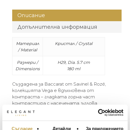
Описание
Допълнителна информация
Материал
Кристал / Crystal
/ Material
Размери /
H29, Dia. 5.7 cm
Dimensions
180 ml
Създадена за Baccarat от Savinel & Rozé,
колекцията Vega е вдъхновена от
контраста – гладката горна част
контрастира с насечената, ъглова
дръжка. Иновативната форма допълва
удоволствието. Колекцията Vega включва
чаши за червено и бяло вино, чаша за
шампанско, мартини и още артикули за
Съгласие
Детайли
За приложението
МЕБЕЛИ ЗА ДОМА И