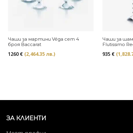
Чаши за мартини Véga сет 4
Чаши за шам
броя Baccarat
Flutissimo R
Baccarat
1260
€
(2,464.35 лв.)
935
€
(1,828.
ЗА КЛИЕНТИ