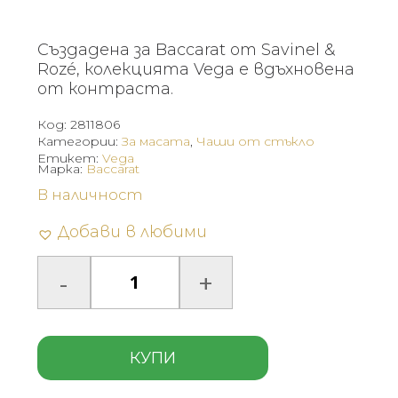
Създадена за Baccarat от Savinel &
Rozé, колекцията Vega е вдъхновена
от контраста.
Код:
2811806
Категории:
За масата
,
Чаши от стъкло
Етикет:
Vega
Марка:
Baccarat
В наличност
Добави в любими
КУПИ