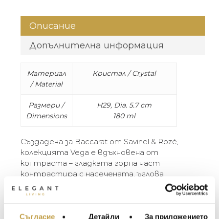
Описание
Допълнителна информация
Материал
Кристал / Crystal
/ Material
Размери /
H29, Dia. 5.7 cm
Dimensions
180 ml
Създадена за Baccarat от Savinel & Rozé,
колекцията Vega е вдъхновена от
контраста – гладката горна част
контрастира с насечената, ъглова
дръжка. Иновативната форма допълва
удоволствието. Колекцията Vega включва
чаши за червено и бяло вино, чаша за
шампанско, мартини и още артикули за
Съгласие
Детайли
За приложението
МЕБЕЛИ ЗА ДОМА И