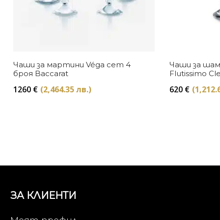
Чаши за мартини Véga сет 4
Чаши за шам
броя Baccarat
Flutissimo C
Baccarat
1260
€
(2,464.35 лв.)
620
€
(1,212.
ЗА КЛИЕНТИ