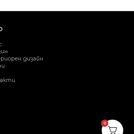
Ю
с
зин
риорен дизайн
ти
акти
0