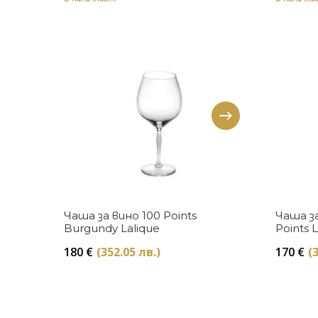
Купи
Чаша за вино 100 Points
Чаша з
Burgundy Lalique
Points 
180
€
(352.05 лв.)
170
€
(