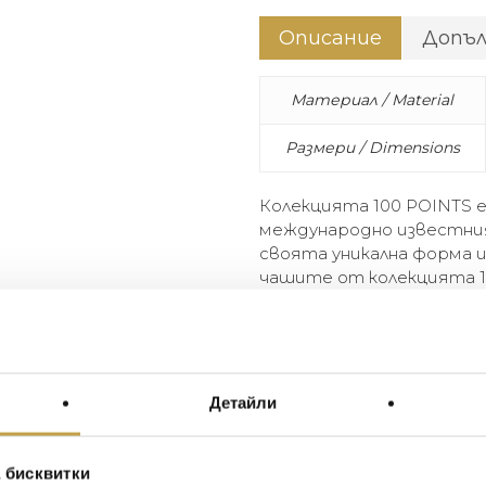
Описание
Допъ
Материал / Material
Размери / Dimensions
Колекцията 100 POINTS е
международно известния
своята уникална форма и
чашите от колекцията 1
подобрят всички видове
The 100 POINTS collection is 
renowned wine critic James 
universal approach to wine, 
Детайли
designed to enhance and sa
spirits.
 бисквитки