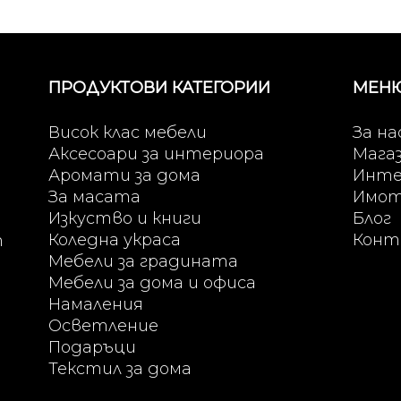
ПРОДУКТОВИ КАТЕГОРИИ
МЕН
Висок клас мебели
За на
Аксесоари за интериора
Мага
Аромати за дома
Инте
За масата
Имо
Изкуство и книги
Блог
Коледна украса
Конт
т
Мебели за градината
Мебели за дома и офиса
Намаления
Осветление
Подаръци
Текстил за дома