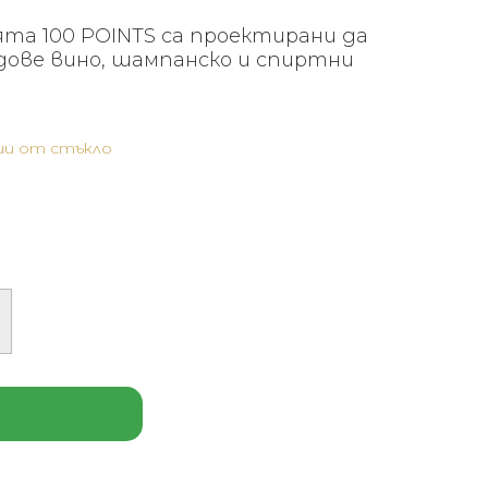
та 100 POINTS са проектирани да
дове вино, шампанско и спиртни
и от стъкло