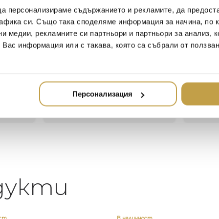
да персонализираме съдържанието и рекламите, да предост
афика си. Също така споделяме информация за начина, по к
Иван Иванов
Ив
ни медии, рекламните си партньори и партньори за анализ, 
2020-05-20
20
т Вас информация или с такава, която са събрали от ползва
Един магазин за красив и
Най-до
елегантен дом. В него ще
за дома
намерите всичко, което ще
стилн
направи жилището ви
Персонализация
неповторимо
дукти
ост
В наличност