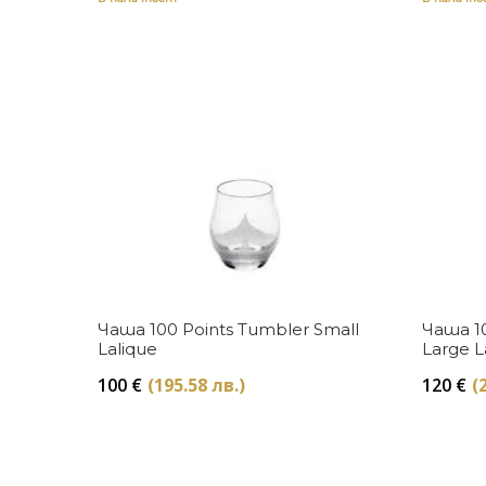
Купи
Чаша 100 Points Tumbler Small
Чаша 10
Lalique
Large L
100
€
(195.58 лв.)
120
€
(