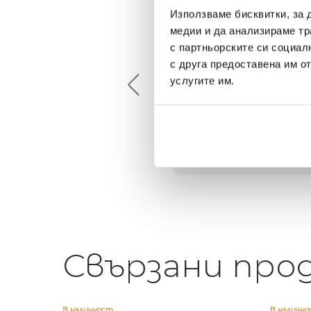
Използваме бисквитки, за 
медии и да анализираме тр
Maxim Behar
Георги Питов
с партньорските си социал
2022-06-18
2021-06-01
с друга предоставена им о
услугите им.
й-доброто място за
Много интересни
иятна атмосфера на
предложения! Любезен
щата ви или просто за
персонал.
егантен подарък
Свързани про
В наличност
В наличн