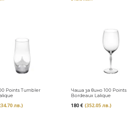
Купи
Купи
0 Points Tumbler
Чаша за вино 100 Points
alique
Bordeaux Lalique
234.70 лв.)
180
€
(352.05 лв.)