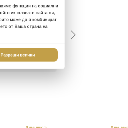
авяме функции на социални
ойто използвате сайта ни,
елина Линковска
Евелина Петкова
които може да я комбинират
18-08-10
2024-07-16
нето от Ваша страна на
брото място в града
Хареса ми
шен декор - уникално и
о
Разреши всички
В наличност
В налично