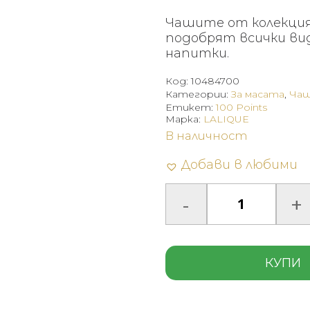
Чашите от колекция
подобрят всички ви
напитки.
Код:
10484700
Категории:
За масата
,
Чаш
Етикет:
100 Points
Марка:
LALIQUE
В наличност
Добави в любими
КУПИ