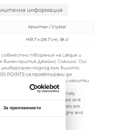
лнителна информация
Кристал / Crystal
H19.7 x D6.7 cm, 18 cl
 съвместно творение на Lalique и
 винен критик Джеймс Съклинг. Със
 универсален подход към виното,
00 POINTS са проектирани да
 вино, шампанско и спиртни напитки.
a joint creation with internationally
Suckling. With their unique shape and
the 100 POINTS collection glasses are
За приложението
vour all types of wine, Champagne and