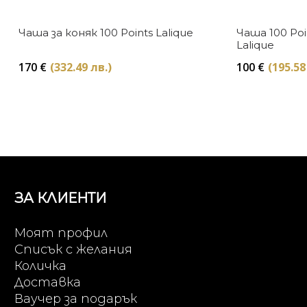
Чаша за коняк 100 Points Lalique
Чаша 100 Poi
Lalique
170
€
(332.49 лв.)
100
€
(195.58
ЗА КЛИЕНТИ
Моят профил
Списък с желания
Количка
Доставка
Ваучер за подарък