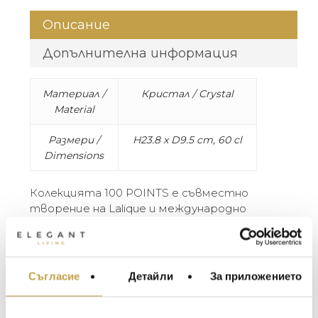
Описание
Допълнителна информация
Материал /
Кристал / Crystal
Material
Размери /
H23.8 x D9.5 cm, 60 cl
Dimensions
Колекцията 100 POINTS е съвместно
творение на Lalique и международно
известния винен критик Джеймс Съклинг.
Със своята уникална форма и универсален
подход към виното, чашите от
колекцията 100 POINTS са проектирани да
Съгласие
Детайли
За приложението
МЕБЕЛИ ЗА ДОМА И
подобрят всички видове вино, шампанско
ОФИСА
и спиртни напитки.