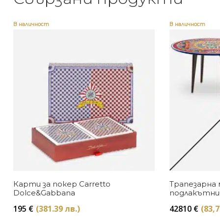
В наличност
В наличност
Карти за покер Carretto
Трапезарна 
Dolce&Gabbana
подлакътниц
Dolce&Gabb
195
€
(381.39 лв.)
42810
€
(83,7