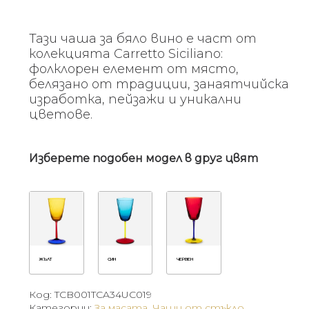
Тази чаша за бяло вино е част от
колекцията Carretto Siciliano:
фолклорен елемент от място,
белязано от традиции, занаятчийска
изработка, пейзажи и уникални
цветове.
Изберете подобен модел в друг цвят
ЖЪЛТ
СИН
ЧЕРВЕН
Код:
TCB001TCA34UC019
Категории:
За масата
,
Чаши от стъкло