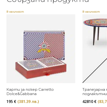
В наличност
В наличност
Карти за покер Carretto
Трапезарна 
Dolce&Gabbana
подлакътниц
Dolce&Gabb
195
€
(381.39 лв.)
42810
€
(83,7