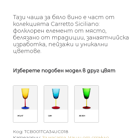
Тази чаша за бяло вино е част от
колекцията Carretto Siciliano:
фолклорен елемент от място,
белязано от традиции, занаятчийска
изработка, пейзажи и уникални
цветове.
Изберете подобен модел в друг цвят
ЖЪЛТ
СИН
ЗЕЛЕН
Код:
TCB001TCA34UC018
Категории:
За масата
,
Чаши от стъкло