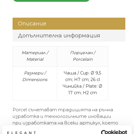
Описание
Допълнителна информация
Материал /
Порцелан /
Material
Porcelain
Размери /
Чаша / Cup: Ø 9,5
Dimensions
cm; H7 cm; 26 cl
Чинийка / Plate: Ø
17 cm; H2 cm
Porcel съчетават традицията на ръчна
изработка и технологичните иновации
при изработката на всеки артикул, което
води до висококачествени, креативни и