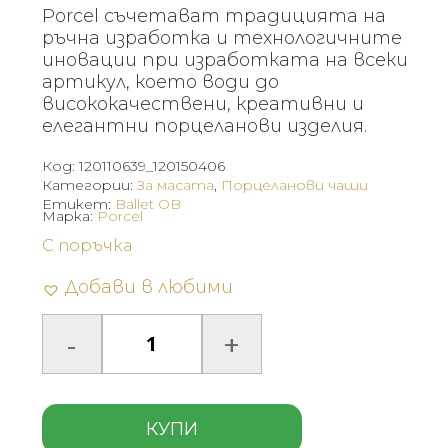
Porcel съчетават традицията на
ръчна изработка и технологичните
иновации при изработката на всеки
артикул, което води до
висококачествени, креативни и
елегантни порцеланови изделия.
Код:
120110639_120150406
Категории:
За масата
,
Порцеланови чаши
Етикет:
Ballet OB
Марка:
Porcel
С поръчка
Добави в любими
КУПИ