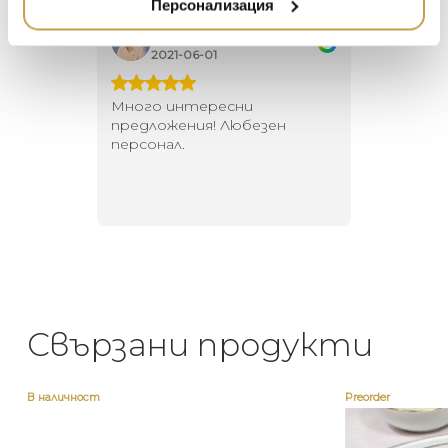
Персонализация
DUTCHBONE
Георги Питов
Ива
2021-06-01
202
 за
Много интересни
Един маг
 на
предложения! Любезен
елегант
то за
персонал.
намерит
направи
неповт
Свързани продукти
В наличност
Preorder