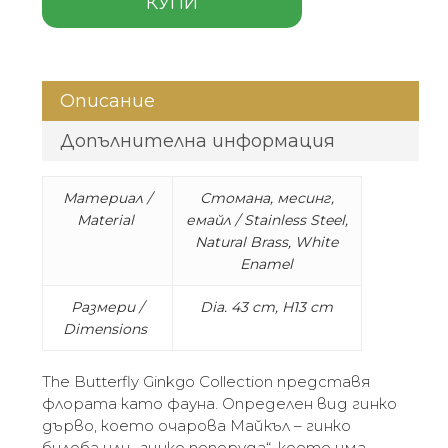
КУПИ
Описание
Допълнителна информация
Материал /
Стомана, месинг,
Material
емайл / Stainless Steel,
Natural Brass, White
Enamel
Размери /
Dia. 43 cm, H13 cm
Dimensions
The Butterfly Ginkgo Collection представя
флората като фауна. Определен вид гинко
дърво, което очарова Майкъл – гинко
билоба или „гинко пеперуда“, което има