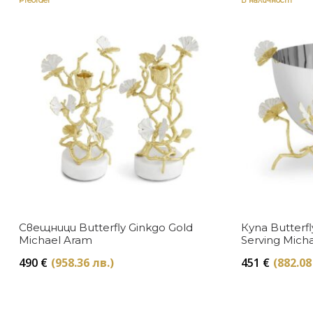
Preorder
В наличност
Свещници Butterfly Ginkgo Gold
Купа Butterfl
Michael Aram
Serving Mich
490
€
(958.36 лв.)
451
€
(882.08