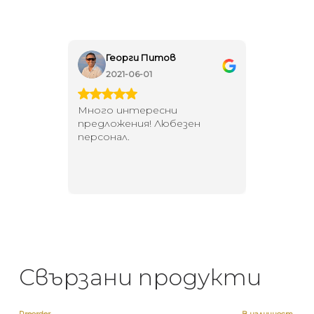
Георги Питов
Ива
2021-06-01
202
 за
Много интересни
Един маг
 на
предложения! Любезен
елегант
то за
персонал.
намерит
направи
неповт
Свързани продукти