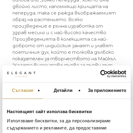
двойно листо, напомнящо крилцата на
пеперуда, така се ражда въображаемият
образ на растението. Всяко
произведение е ръчна изработка от
здрав месинг и с най-високо качество.
Произведенията в колекцията са най-
доброто от индийския занаят и улавят
поетичния дух, който е толкова дълбоко
показателен за творчеството на Майкъл.
“Когато видях това дърво за първи път,
то изглеждаше сякаш e отрупано с
пеперуди, готови да излетят всеки
момент, ако се доближа прекалено много
Съгласие
Детайли
За приложението
МЕБЕЛИ ЗА ДОМА И
или издам някакъв звук. Беше магическо,
ОФИСА
сякаш дървото можеше да се
трансформира – от флора във фауна само
ОСВЕТЛЕНИЕ
с едно мигване на окото…” – Michael Aram
Настоящият сайт използва бисквитки
LALIQUE
АКСЕСОАРИ ЗА ИНТ
Използваме бисквитки, за да персонализираме
The Butterfly Ginkgo Collection celebrates the
BACCARAT
ЗА МАСАТА
съдържанието и рекламите, да предоставяме
representation of flora as fauna. Michael’s