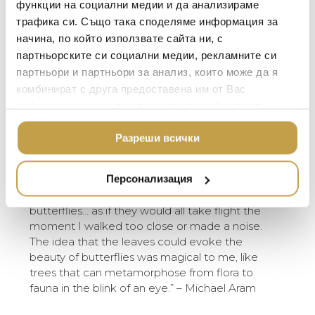
функции на социални медии и да анализираме
TOM DIXON
fascination with a particular type of ginkgo tree,
ТЕКСТИЛ ЗА ДОМА
трафика си. Също така споделяме информация за
the ginkgo Biloba, or “Butterfly ginkgo”, which
MICHAEL ARAM
АРОМАТИ ЗА ДОМА
начина, по който използвате сайта ни, с
grows with a double leaf reminiscent of a
ASSOULINE
партньорските си социални медии, рекламните си
butterfly’s wings, gave rise to a fantasia image of
ИЗКУСТВО И КНИГИ
the plant. Executed at the highest level of
партньори и партньори за анализ, които може да я
SELETTI
ВИСОК КЛАС МЕБЕЛ
handcraftsmanship, each piece is rendered in
комбинират с друга предоставена им от Вас
L’OBJET
solid bronze with acid etched cocoon-shaped
информация или с такава, която са събрали от
ЛУКСОЗНИ ГРАДИН
vessels. The pieces in the collection are a tour
МЕБЕЛИ
ползването от Ваша страна на услугите им.
DOLCE & GABBANA C
de force of Indian craft and capture the poetic
Разреши всички
ПОДАРЪЦИ
spirit that is so deeply indicative of Michael’s
ETHNICRAFT
work.
НАМАЛЕНИЕ
ZUIVER
Персонализация
“The first time I saw this tree, it literally looked
like it had been completely overtaken by
DUTCHBONE
butterflies… as if they would all take flight the
moment I walked too close or made a noise.
The idea that the leaves could evoke the
beauty of butterflies was magical to me, like
trees that can metamorphose from flora to
fauna in the blink of an eye.” – Michael Aram