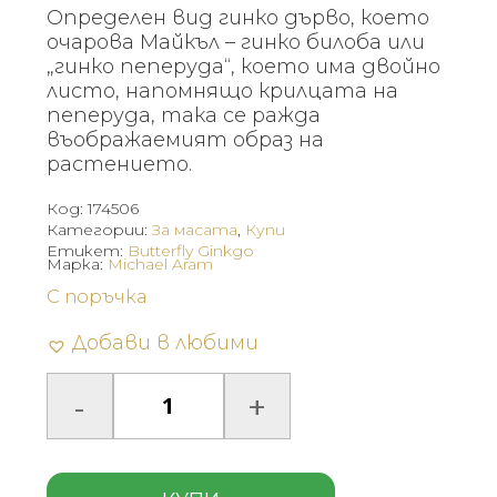
Определен вид гинко дърво, което
очарова Майкъл – гинко билоба или
„гинко пеперуда“, което има двойно
листо, напомнящо крилцата на
пеперуда, така се ражда
въображаемият образ на
растението.
Код:
174506
Категории:
За масата
,
Купи
Етикет:
Butterfly Ginkgo
Марка:
Michael Aram
С поръчка
Добави в любими