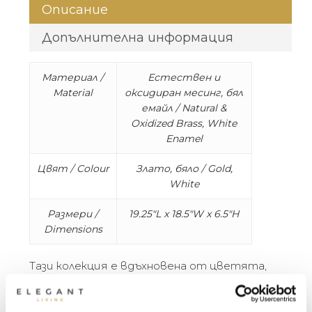
Описание
Допълнителна информация
Материал /
Естествен и
Material
оксидиран месинг, бял
емайл / Natural &
Oxidized Brass, White
Enamel
Цвят / Colour
Злато, бяло / Gold,
White
Размери /
19.25″L x 18.5″W x 6.5″H
Dimensions
Тази колекция е вдъхновена от цветята,
наричани анемония или съсънка, за които в
някои култури се казва, че носят късмет и
защита. Цветята се свързват с чистота