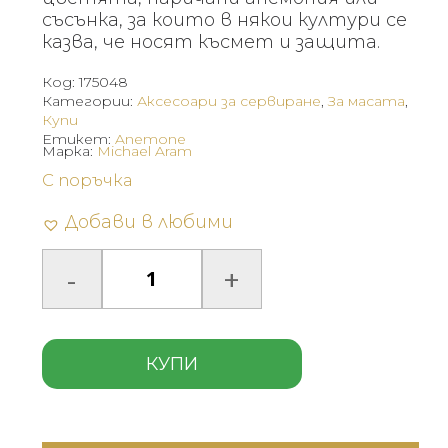
съсънка, за които в някои култури се
казва, че носят късмет и защита.
Код:
175048
Категории:
Аксесоари за сервиране
,
За масата
,
Купи
Етикет:
Anemone
Марка:
Michael Aram
С поръчка
Добави в любими
КУПИ