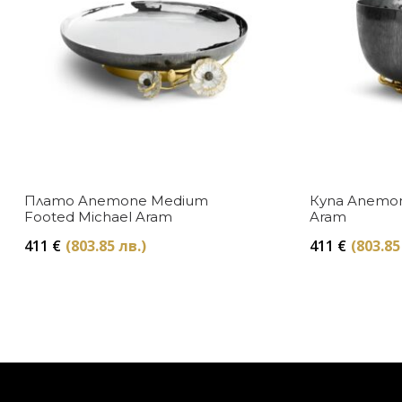
Плато Anemone Medium
Купа Anemon
Footed Michael Aram
Aram
411
€
(803.85 лв.)
411
€
(803.85