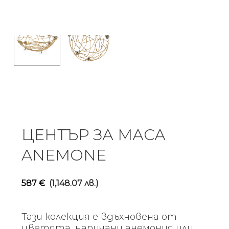
ЦЕНТЪР ЗА МАСА
ANEMONE
587
€
(1,148.07 лв.)
Тази колекция е вдъхновена от
цветята, наричани анемония или