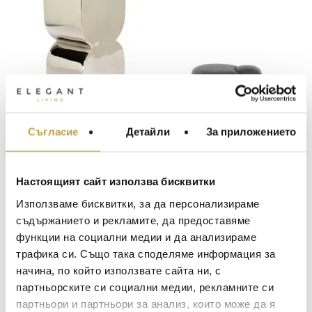
Помощна маса /
Пуф Aaland Tissue
Съгласие
Детайли
За приложението
МЕБЕЛИ ЗА ДОМА И
Табуретка Cones Shiny
Boucle New Stretch
ОФИСА
Silver Zuiver
Grey Kartell
249
€
(487.00 лв.)
2106
€
(4,118.98 лв.)
ОСВЕТЛЕНИЕ
Настоящият сайт използва бисквитки
LALIQUE
АКСЕСОАРИ ЗА ИНТ
Preorder
Preorder
Използваме бисквитки, за да персонализираме
BACCARAT
ЗА МАСАТА
съдържанието и рекламите, да предоставяме
функции на социални медии и да анализираме
TOM DIXON
ТЕКСТИЛ ЗА ДОМА
трафика си. Също така споделяме информация за
MICHAEL ARAM
АРОМАТИ ЗА ДОМА
начина, по който използвате сайта ни, с
ASSOULINE
партньорските си социални медии, рекламните си
ИЗКУСТВО И КНИГИ
партньори и партньори за анализ, които може да я
SELETTI