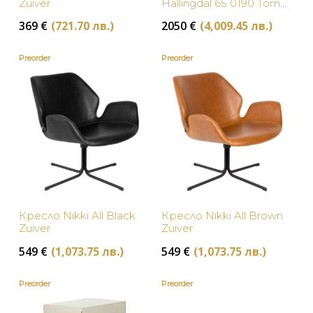
Zuiver
Hallingdal 65 0190 Tom
Dixon
369
€
(721.70 лв.)
2050
€
(4,009.45 лв.)
Preorder
Preorder
Кресло Nikki All Black
Кресло Nikki All Brown
Zuiver
Zuiver
549
€
(1,073.75 лв.)
549
€
(1,073.75 лв.)
Preorder
Preorder