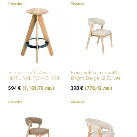
Preorder
Preorder
Кафяво
Pols Potten
Кремаво
White Label Living
Многоцветно
Оранжево
Розово
Бар стол SLAB
Комплект столове
Сиво
NATURAL TOM DIXON
Bright Beige х2 Zuiver
Синьо
594
€
(1,161.76 лв.)
398
€
(778.42 лв.)
Сребристо
Preorder
Preorder
Червено
Черно