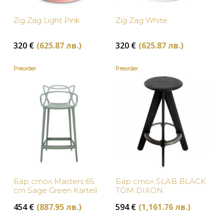
Дизайнерски помощни маси
Zig Zag Light Pink
Zig Zag White
Столове и табуретки
БРАНД
320
€
(625.87 лв.)
320
€
(625.87 лв.)
Намаление
Preorder
Preorder
НАЛИЧНОСТ
Tom Dixon
В наличност
ЦВЯТ
Ethnicraft
Изчерпан, с опция за поръчка
Бежово
ЦЕНА
Zuiver
Бяло
Dutchbone
Жълто
Eichholtz
Бар стол Masters 65
Бар стол SLAB BLACK
Зелено
cm Sage Green Kartell
TOM DIXON
Kartell
454
€
(887.95 лв.)
594
€
(1,161.76 лв.)
Златно
Moooi