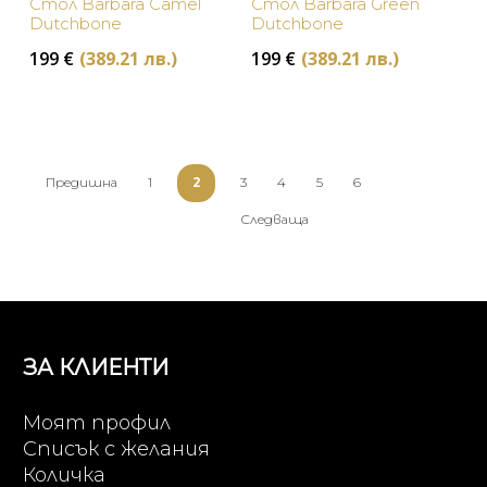
Стол Barbara Camel
Стол Barbara Green
Dutchbone
Dutchbone
199
€
(389.21 лв.)
199
€
(389.21 лв.)
2
Предишна
1
3
4
5
6
Следваща
ЗА КЛИЕНТИ
Моят профил
Списък с желания
Количка