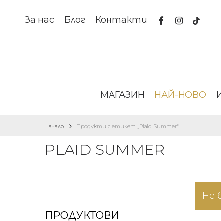
Skip
to
facebook
instagram
tiktok
За нас
Блог
Контакти
main
content
МАГАЗИН
НАЙ-НОВО
Начало
Продукти с етикет „Plaid Summer“
PLAID SUMMER
Не 
ПРОДУКТОВИ