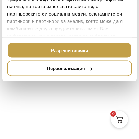
MICHAEL ARAM
АРОМАТИ ЗА ДОМА
начина, по който използвате сайта ни, с
ASSOULINE
партньорските си социални медии, рекламните си
ИЗКУСТВО И КНИГИ
партньори и партньори за анализ, които може да я
SELETTI
ВИСОК КЛАС МЕБЕЛ
комбинират с друга предоставена им от Вас
L’OBJET
информация или с такава, която са събрали от
ЛУКСОЗНИ ГРАДИН
МЕБЕЛИ
ползването от Ваша страна на услугите им.
DOLCE & GABBANA C
Разреши всички
ПОДАРЪЦИ
ETHNICRAFT
НАМАЛЕНИЕ
ZUIVER
Персонализация
DUTCHBONE
0