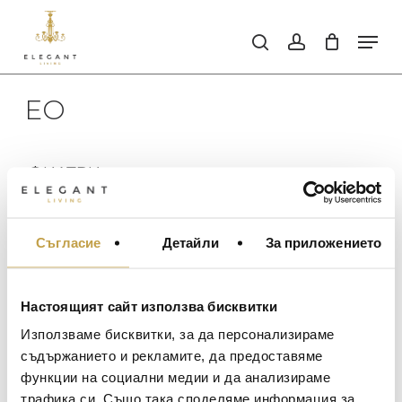
Skip
to
Men
search
account
main
Close
content
Men
EO
ФИЛТРИ
ИЗИСТИ ФИЛТРИТЕ
Съгласие
Детайли
За приложението
МЕБЕЛИ ЗА ДОМА И
Не бяха намерени продукти,
НАЛИЧНОСТ
ОФИСА
отговарящи на критериите Ви.
ОСВЕТЛЕНИЕ
В наличност
Настоящият сайт използва бисквитки
ЦЕНА
LALIQUE
АКСЕСОАРИ ЗА ИНТ
Използваме бисквитки, за да персонализираме
Изчерпан, с опция за поръчка
BACCARAT
ЗА МАСАТА
съдържанието и рекламите, да предоставяме
функции на социални медии и да анализираме
TOM DIXON
ТЕКСТИЛ ЗА ДОМА
трафика си. Също така споделяме информация за