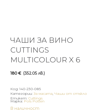
ЧАШИ ЗА ВИНО
CUTTINGS
MULTICOLOUR X 6
180
€
(352.05 лв.)
Код:
140-230-085
Категории:
За масата
,
Чаши от стъкло
Етикет:
Cuttings
Марка:
Pols Potten
В наличност