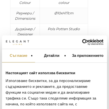
Colour
colour
Размери /
Ø10xH17cm
Dimensions
Дизайнер /
Pols Potten Studio
Designer
Подходящи
Съдомиялна машина /
за / Suitable
Dishwasher
for
Съгласие
Детайли
За приложението
МЕБЕЛИ ЗА ДОМА И
ОФИСА
ОСВЕТЛЕНИЕ
Настоящият сайт използва бисквитки
LALIQUE
АКСЕСОАРИ ЗА ИНТ
Използваме бисквитки, за да персонализираме
BACCARAT
ЗА МАСАТА
съдържанието и рекламите, да предоставяме
функции на социални медии и да анализираме
Maxim Behar
Гео
TOM DIXON
ТЕКСТИЛ ЗА ДОМА
трафика си. Също така споделяме информация за
2022-06-18
2021
MICHAEL ARAM
АРОМАТИ ЗА ДОМА
начина, по който използвате сайта ни, с