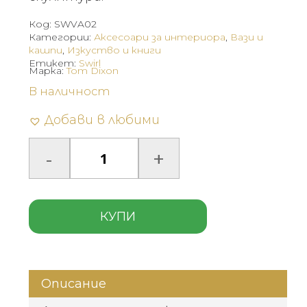
Код:
SWVA02
Категории:
Аксесоари за интериора
,
Вази и
кашпи
,
Изкуство и книги
Етикет:
Swirl
Марка:
Tom Dixon
В наличност
Добави в любими
КУПИ
Описание