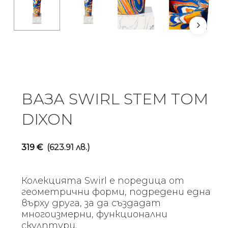
ВАЗА SWIRL STEM TOM
DIXON
319
€
(623.91 лв.)
Колекцията Swirl е поредица от
геометрични форми, подредени една
върху друга, за да създадат
многоизмерни, функционални
скулптури.