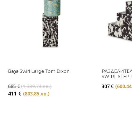
Ваза Swirl Large Tom Dixon
РАЗДЕЛИТЕ
SWIRL STEP
ОТ 2 БРОЯ 
Original
685
€
(1,339.74 лв.)
307
€
(600.44
price
Текущата
411
€
(803.85 лв.)
was:
цена
685 €
е:
(1,339.74
411 €
лв.).
(803.85
лв.).