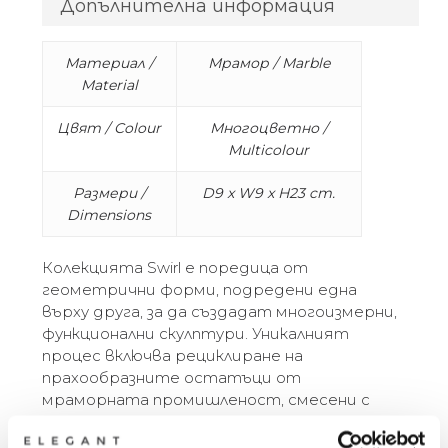
Допълнителна информация
Материал /
Мрамор / Marble
Material
Цвят / Colour
Многоцветно /
Multicolour
Размери /
D9 x W9 x H23 cm.
Dimensions
Колекцията Swirl е поредица от
геометрични форми, подредени една
върху друга, за да създадат многоизмерни,
функционални скулптури. Уникалният
процес включва рециклиране на
прахообразните остатъци от
мраморната промишленост, смесени с
пигмент и смола, за да се създадат
блокове от материал, които след това