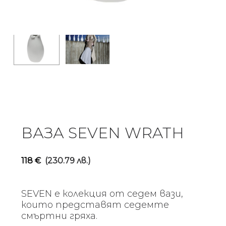
ВАЗА SEVEN WRATH
118
€
(230.79 лв.)
SEVEN е колекция от седем вази,
които представят седемте
смъртни гряха.