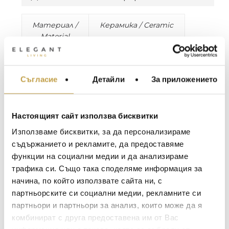
Материал /
Керамика / Ceramic
Material
Цвят / Colour
Бяло / White
Съгласие
Детайли
За приложението
МЕБЕЛИ ЗА ДОМА И
Размери /
H25, D11 cm
ОФИСА
Dimension
ОСВЕТЛЕНИЕ
Тегло / Weight
0.42 kg
Настоящият сайт използва бисквитки
LALIQUE
АКСЕСОАРИ ЗА ИНТ
Използваме бисквитки, за да персонализираме
SEVEN е колекция от седем вази, които
BACCARAT
ЗА МАСАТА
съдържанието и рекламите, да предоставяме
представят седемте смъртни гряха.
функции на социални медии и да анализираме
TOM DIXON
ТЕКСТИЛ ЗА ДОМА
Луксозна колекция с уникални детайли,
трафика си. Също така споделяме информация за
изключителен акцент във всеки декор.
MICHAEL ARAM
АРОМАТИ ЗА ДОМА
начина, по който използвате сайта ни, с
Влюбете се и нека греховете ви понесат!
ASSOULINE
партньорските си социални медии, рекламните си
ИЗКУСТВО И КНИГИ
Дизайн на Byfly.
партньори и партньори за анализ, които може да я
SELETTI
ВИСОК КЛАС МЕБЕЛ
комбинират с друга предоставена им от Вас
SEVEN is a collection of seven vases
L’OBJET