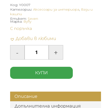
Код:
Y0007
Категории:
Аксесоари за интериора
,
Вази и
кашпи
Етикет:
Seven
Марка:
Byfly
С поръчка
Добави в любими
КУПИ
Описание
Допълнителна информация