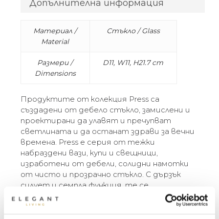
Допълнителна информация
Материал /
Стъкло / Glass
Material
Размери /
D11, W11, H21.7 cm
Dimensions
Продуктите от колекция Press са
създадени от дебело стъкло, замислени и
проектирани да улавят и пречупват
светлината и да останат здрави за вечни
времена. Press е серия от тежки
набраздени вази, купи и свещници,
изработени от дебели, солидни намотки
от чисто и прозрачно стъкло. С дързък
силует и семпла функция, те се
произвеждат чрез пускане на големи кълба
от разтопено стъкло във форми от две
или три части, които създават