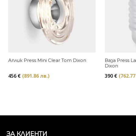
Аплик Press Mini Clear Tom Dixon
Ваза Press L
Dixon
456
€
(891.86 лв.)
390
€
(762.77
ЗА КЛИЕНТИ