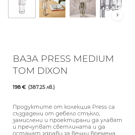
ВАЗА PRESS MEDIUM
TOM DIXON
198
€
(387.25 лв.)
Продуктите от колекция Press са
създадени от дебело стъкло,
замислени и проектирани да улавят
и пречупват светлината и да
останат здрави за вечни времена.