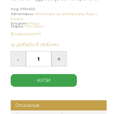
Код:
PRVA02
Категории:
Аксесоари за интериора
,
Вази и
кашпи
Етикет:
Press
Марка:
Tom Dixon
В наличност
Добави в любими
КУПИ
Описание