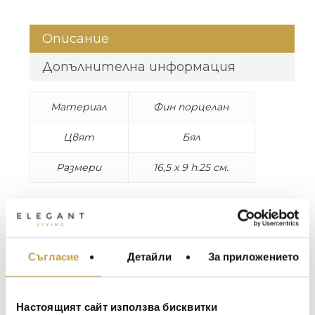
Описание
Допълнителна информация
Материал
Фин порцелан
Цвят
Бял
Размери
16,5 x 9 h.25 см.
Love in bloom е ваза във формата на сърце,
която изглежда сякаш излиза от есе по
анатомия. Модерна любов, преведена в
романтичен, но непредсказуем подарък.
Съгласие
Детайли
За приложението
МЕБЕЛИ ЗА ДОМА И
Това не е мечта, а разцъфнала любов. Това
ОФИСА
не е пролетта, това е разцъфнала любов.
ОСВЕТЛЕНИЕ
Настоящият сайт използва бисквитки
Love in bloom is a heart-shaped vase that looks