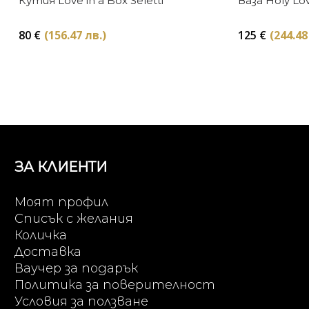
Кутия Love in a Box Seletti
Ваза Holy Lov
80
€
(156.47 лв.)
125
€
(244.48
ЗА КЛИЕНТИ
Моят профил
Списък с желания
Количка
Доставка
Ваучер за подарък
Политика за поверителност
Условия за ползване