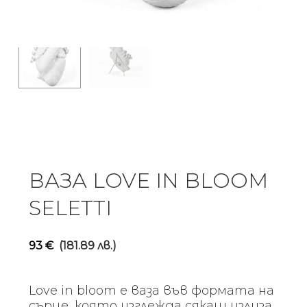
ВАЗА LOVE IN BLOOM
SELETTI
93
€
(181.89 лв.)
Love in bloom е ваза във формата на
сърце, която изглежда сякаш излиза