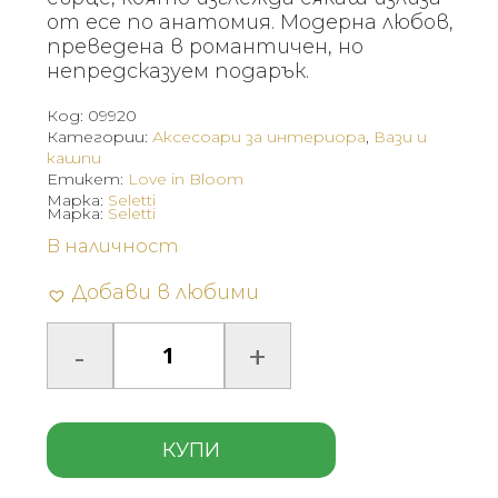
от есе по анатомия. Модерна любов,
преведена в романтичен, но
непредсказуем подарък.
Код:
09920
Категории:
Аксесоари за интериора
,
Вази и
кашпи
Етикет:
Love in Bloom
Марка:
Seletti
Марка:
Seletti
В наличност
Добави в любими
КУПИ