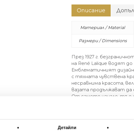
Описание
Допъ
Материал / Material
Размери / Dimensions
През 1927 г. безграничн
на René Lalique водят до
Емблематичният дизайн 
с тяхната чувствена кра
несравнима красота, ве
вазата продължават да
От самото начало, тя е 
Lalique и се е превърнал
In 1927, René Lalique’s boun
to the creation of the Bacch
Детайли
young priestesses of Bacchu