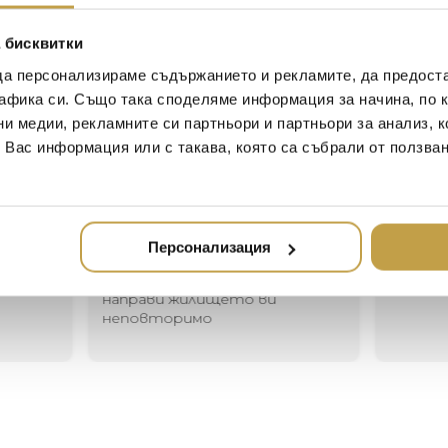
work of unparalleled beauty,
continue to leave admirers sp
 бисквитки
been a staple in the Lalique
of Lalique’s celebrated style.
да персонализираме съдържанието и рекламите, да предост
афика си. Също така споделяме информация за начина, по к
ни медии, рекламните си партньори и партньори за анализ, 
т Вас информация или с такава, която са събрали от ползва
Иван Иванов
Ив
2020-05-20
20
Един магазин за красив и
Най-до
Персонализация
елегантен дом. В него ще
за дома
намерите всичко, което ще
стилн
направи жилището ви
неповторимо