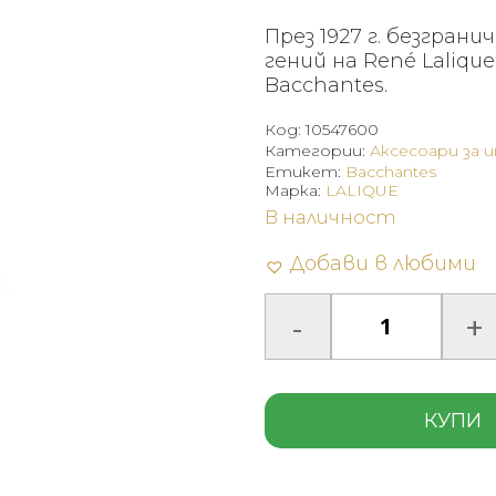
През 1927 г. безгра
гений на René Laliq
Bacchantes.
Код:
10547600
Категории:
Аксесоари за 
Етикет:
Bacchantes
Марка:
LALIQUE
В наличност
Добави в любими
КУПИ