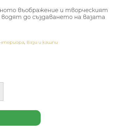
ничното въображение и творческият
ue водят до създаването на вазата
интериора
,
Вази и кашпи