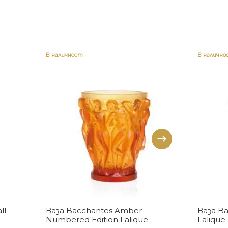
В наличност
В налично
Купи
ll
Ваза Bacchantes Amber
Ваза Ba
Numbered Edition Lalique
Lalique