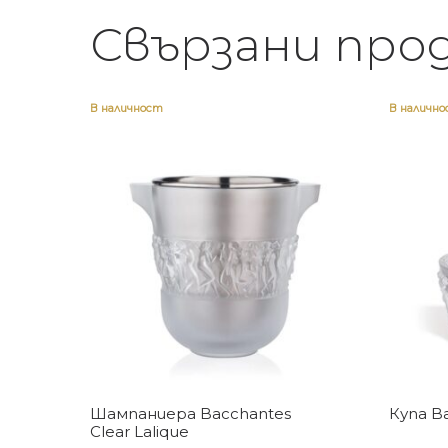
Свързани про
В наличност
В наличн
Купи
Шампаниера Bacchantes
Купа Ba
Clear Lalique