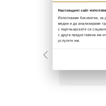
Настоящият сайт използва
Използваме бисквитки, за 
медии и да анализираме тр
с партньорските си социал
с друга предоставена им о
Maxim Behar
Георги Питов
услугите им.
2022-06-18
2021-06-01
й-доброто място за
Много интересни
иятна атмосфера на
предложения! Любезен
щата ви или просто за
персонал.
егантен подарък