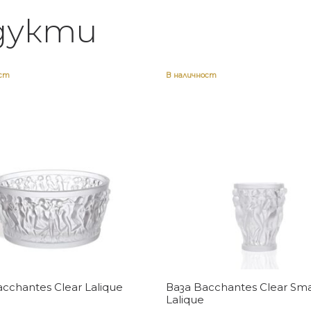
дукти
ост
В наличност
Купи
Купи
cchantes Clear Lalique
Ваза Bacchantes Clear Sma
Lalique