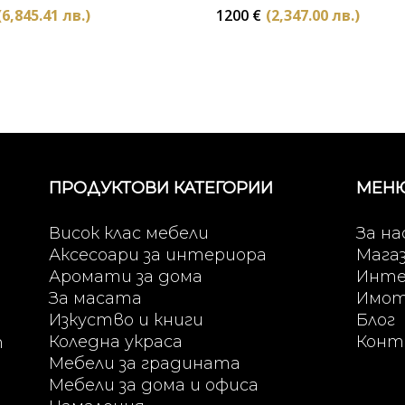
(6,845.41 лв.)
1200
€
(2,347.00 лв.)
ПРОДУКТОВИ КАТЕГОРИИ
МЕН
Висок клас мебели
За на
Аксесоари за интериора
Мага
Аромати за дома
Инте
За масата
Имо
Изкуство и книги
Блог
Коледна украса
Конт
т
Мебели за градината
Мебели за дома и офиса