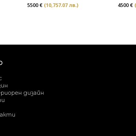
5500
€
(10,757.07 лв.)
4500
€
Ю
с
зин
риорен дизайн
ти
акти