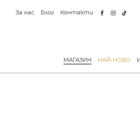
Skip
to
facebook
instagram
tiktok
За нас
Блог
Контакти
main
content
Начало
Аксесоари за интериора
Вази и кашпи
Ваз
МАГАЗИН
НАЙ-НОВО