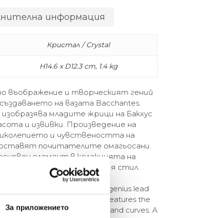
лнителна информация
Кристал / Crystal
H14.6 x D12.3 cm, 1.4 kg
ото въображение и творческият гений
 създаването на вазата Bacchantes.
изобразява младите жрици на Бакхус
сота и извивки. Произведение на
ликолепието и чувствеността на
 оставят почитателите омагьосани.
основен елемент в колекцията на
а в траен символ на прочутия стил.
dless imagination and creative genius lead
antes vase. The iconic design features the
За приложението
s with their voluptuous beauty and curves. A