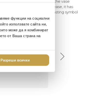
 the splendor and sensuality of the vase
ellbound. Since its original release, it has
 collection and has become a lasting symbol
авяме функции на социални
ойто използвате сайта ни,
които може да я комбинират
нето от Ваша страна на
елина Линковска
Евелина Петкова
18-08-10
2024-07-16
брото място в града
Хареса ми
Разреши всички
шен декор - уникално и
о