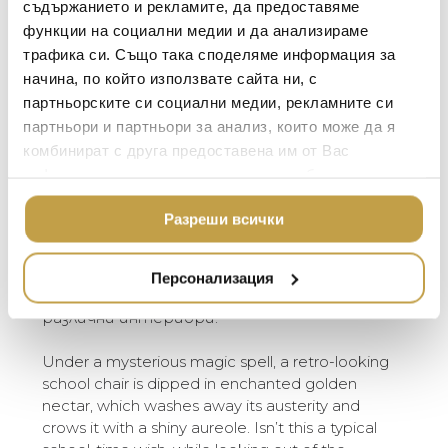
BACCARAT
Тегло /
10.5 kg
ЗА МАСАТА
съдържанието и рекламите, да предоставяме
Weight
функции на социални медии и да анализираме
TOM DIXON
ТЕКСТИЛ ЗА ДОМА
трафика си. Също така споделяме информация за
MICHAEL ARAM
АРОМАТИ ЗА ДОМА
Загадъчно вълшебно заклинание потапя
начина, по който използвате сайта ни, с
този ретро на вид училищен стол в
ASSOULINE
партньорските си социални медии, рекламните си
ИЗКУСТВО И КНИГИ
омагьосан златен нектар, който отмива
партньори и партньори за анализ, които може да я
SELETTI
ВИСОК КЛАС МЕБЕЛ
строгостта му и го дарява с лъскав
комбинират с друга предоставена им от Вас
ореол. Не е ли това типично ученическо
L’OBJET
информация или с такава, която са събрали от
ЛУКСОЗНИ ГРАДИН
желание, докато гледаш през прозореца и
МЕБЕЛИ
ползването от Ваша страна на услугите им.
DOLCE & GABBANA C
се надяваш да започне приказно
Разреши всички
приключение? От 2018 г. The Golden Chair на
ПОДАРЪЦИ
ETHNICRAFT
Moooi има и черен вариант. И двата
НАМАЛЕНИЕ
ZUIVER
стола могат да бъдат облицовани в
Персонализация
селекция от тъкани, за да паснат на
DUTCHBONE
различни интериори.
Under a mysterious magic spell, a retro-looking
school chair is dipped in enchanted golden
nectar, which washes away its austerity and
crows it with a shiny aureole. Isn’t this a typical