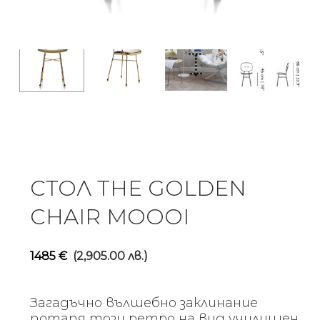
СТОЛ THE GOLDEN
CHAIR MOOOI
1485
€
(2,905.00 лв.)
Загадъчно вълшебно заклинание
потапя този ретро на вид училищен