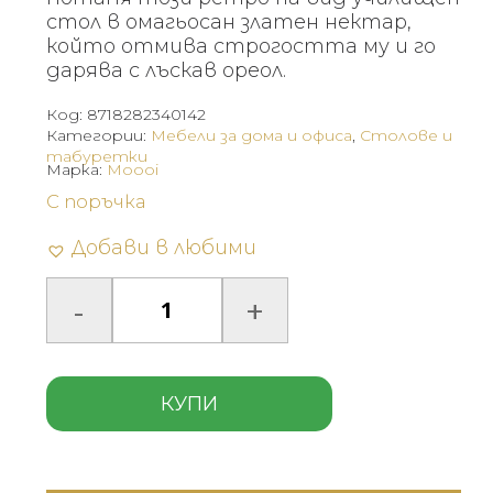
стол в омагьосан златен нектар,
който отмива строгостта му и го
дарява с лъскав ореол.
Код:
8718282340142
Категории:
Мебели за дома и офиса
,
Столове и
табуретки
Марка:
Moooi
С поръчка
Добави в любими
КУПИ