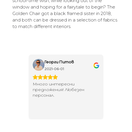
school-time wish, while looking out of the
window and hoping for a fairytale to begin? The
Golden Chair got a black framed sister in 2018,
and both can be dressed in a selection of fabrics
to match different interiors.
Георги Питов
Ива
2021-06-01
202
 за
Много интересни
Един маг
 на
предложения! Любезен
елегант
то за
персонал.
намерит
направи
неповт