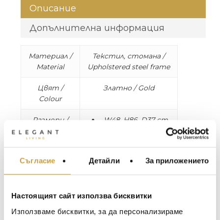
Описание
Допълнителна информация
Материал /
Текстил, стомана /
Material
Upholstered steel frame
Цвят /
Златно / Gold
Colour
Размери /
W48, H86, D37 cm
Dimensions
Височина на
седалката / Seat
height: 48-50 cm
Съгласие
Детайли
За приложението
МЕБЕЛИ ЗА ДОМА И
Дълбочина на
ОФИСА
седалката / Seat
depth: 37 cm
ОСВЕТЛЕНИЕ
Настоящият сайт използва бисквитки
LALIQUE
АКСЕСОАРИ ЗА ИНТ
Използваме бисквитки, за да персонализираме