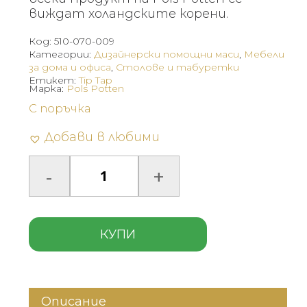
виждат холандските корени.
Код:
510-070-009
Категории:
Дизайнерски помощни маси
,
Мебели
за дома и офиса
,
Столове и табуретки
Етикет:
Tip Tap
Марка:
Pols Potten
С поръчка
Добави в любими
КУПИ
Описание