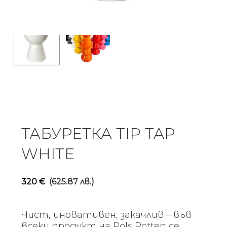
ТАБУРЕТКА TIP TAP
WHITE
320
€
(625.87 лв.)
Чист, иновативен, закачлив – във
всеки продукт на Pols Potten се