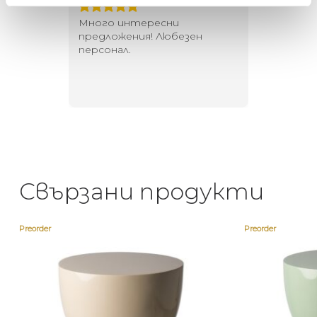
 за
Много интересни
Един маг
 на
предложения! Любезен
елегант
то за
персонал.
намерит
направи
неповт
Свързани продукти
Preorder
Preorder