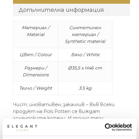
Допълнителна информация
Материал /
Синтетичен
Material
материал /
Synthetic material
Цвят / Colour
Бяло / White
Размери /
Ø35,5 x H46 cm
Dimensions
Тегло / Weight
3.5 kg
Чист, иновативен, закачлив – във всеки
продукт на Pols Potten се виждат
холандските корени. И точно тези
качества правят нашите продукти
подходящи за всеки интериор, навсякъде
по света. Независимо дали е във витрина,