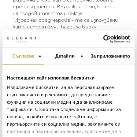
прераждането и възраждането, както и
на плодовитостта и съюза.
“Израснах сред нарове – те са използвани
като естествени багрила върху
античните килими, по които съм пълзял
като бебе, и бяха важна съставка в
храната, която обичам. Когато съм в
дома си в Ню Делхи, всяка сутрин се
Съгласие
Детайли
За приложението
МЕБЕЛИ ЗА ДОМА И
събуждам с прясно изцеден сок от нар.
ОФИСА
Цветът, миризмата, нежният аромат –
ОСВЕТЛЕНИЕ
всичко това го превръща във вълшебен
Настоящият сайт използва бисквитки
еликсир за мен.” – Michael Aram
LALIQUE
АКСЕСОАРИ ЗА ИНТ
Използваме бисквитки, за да персонализираме
BACCARAT
The Michael Aram Pomegranate Collection
ЗА МАСАТА
съдържанието и рекламите, да предоставяме
takes its inspiration from one of the most
функции на социални медии и да анализираме
TOM DIXON
ТЕКСТИЛ ЗА ДОМА
universal and ancient symbols in the world. The
трафика си. Също така споделяме информация за
MICHAEL ARAM
fruit has been prized across the globe, across
АРОМАТИ ЗА ДОМА
начина, по който използвате сайта ни, с
cultures and across time as a representation of
ASSOULINE
партньорските си социални медии, рекламните си
ИЗКУСТВО И КНИГИ
life, rebirth, and renewal as well as fertility and
партньори и партньори за анализ, които може да я
SELETTI
union.
ВИСОК КЛАС МЕБЕЛ