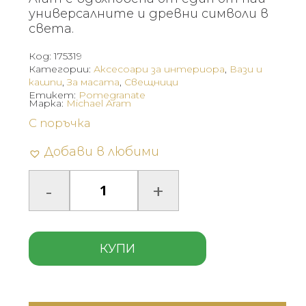
универсалните и древни символи в
света.
Код:
175319
Категории:
Аксесоари за интериора
,
Вази и
кашпи
,
За масата
,
Свещници
Етикет:
Pomegranate
Марка:
Michael Aram
С поръчка
Добави в любими
КУПИ