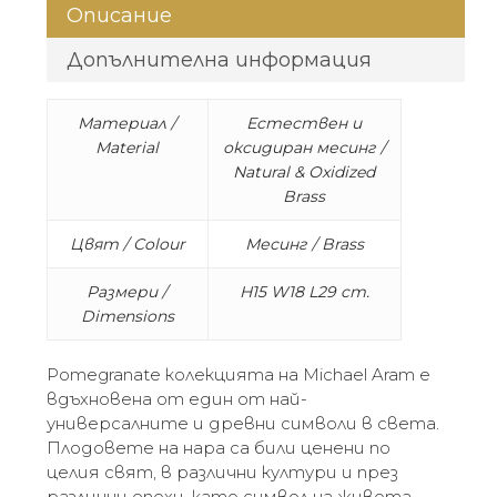
Описание
Допълнителна информация
Материал /
Естествен и
Material
оксидиран месинг /
Natural & Oxidized
Brass
Цвят / Colour
Месинг / Brass
Размери /
H15 W18 L29 cm.
Dimensions
Pomegranate колекцията на Michael Aram е
вдъхновена от един от най-
универсалните и древни символи в света.
Плодовете на нара са били ценени по
целия свят, в различни култури и през
различни епохи, като символ на живота,