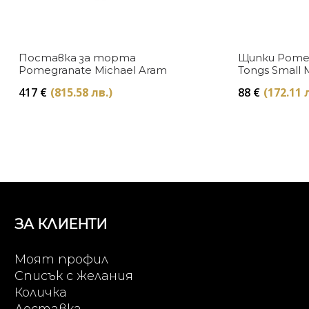
Поставка за торта
Щипки Pomeg
Pomegranate Michael Aram
Tongs Small 
417
€
(815.58 лв.)
88
€
(172.11 
ЗА КЛИЕНТИ
Моят профил
Списък с желания
Количка