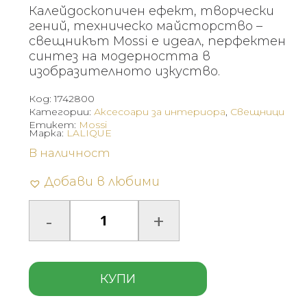
Калейдоскопичен ефект, творчески
гений, техническо майсторство –
свещникът Mossi е идеал, перфектен
синтез на модерността в
изобразителното изкуство.
Код:
1742800
Категории:
Аксесоари за интериора
,
Свещници
Етикет:
Mossi
Марка:
LALIQUE
В наличност
Добави в любими
КУПИ