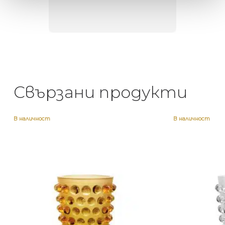
направи
неповт
Свързани продукти
В наличност
В наличност