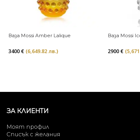
Ваза Mossi Amber Lalique
Ваза Mossi Ic
3400
€
(6,649.82 лв.)
2900
€
(5,671
ЗА КЛИЕНТИ
Моят профил
Списък с желания