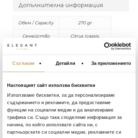
Допълнителна информация
Обем / Capacity
270 gr
Семейство
Citrus (cassis,
аромати /
tangerine and
Olfactory family
grapefruit)
Съгласие
Детайли
За приложението
МЕБЕЛИ ЗА ДОМА И
Свещите на CULTI MILANO са
ОФИСА
изключителни дизайнерски обекти,
характеризиращи се с изчистени линии и
ОСВЕТЛЕНИЕ
Настоящият сайт използва бисквитки
елегантна простота, които изпълват
LALIQUE
АКСЕСОАРИ ЗА ИНТ
всяка стая с мека, мечтана атмосфера.
Използваме бисквитки, за да персонализираме
Ароматите на свещите предизвикват
BACCARAT
ЗА МАСАТА
съдържанието и рекламите, да предоставяме
усещане за различни светове, които
функции на социални медии и да анализираме
TOM DIXON
ТЕКСТИЛ ЗА ДОМА
могат да се съчетаят хармонично в танц
трафика си. Също така споделяме информация за
на ухаеща светлина. Esperide: Ранно
MICHAEL ARAM
АРОМАТИ ЗА ДОМА
начина, по който използвате сайта ни, с
пролетно време, откраднало няколко часа
ASSOULINE
партньорските си социални медии, рекламните си
ИЗКУСТВО И КНИГИ
от зимата, сред дъждовни капки,