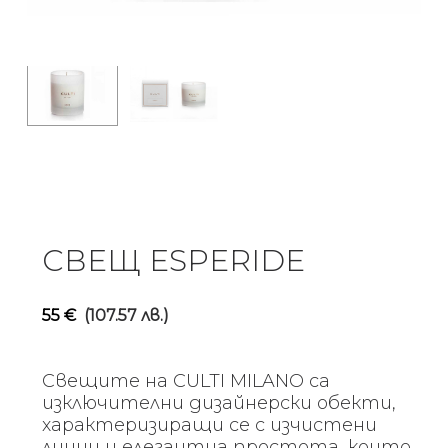
СВЕЩ ESPERIDE
55
€
(107.57 лв.)
Свещите на CULTI MILANO са
изключителни дизайнерски обекти,
характеризиращи се с изчистени
линии и елегантна простота, които