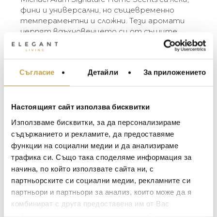
фини и универсални, но същевременно
темпераментни и сложни. Тези аромати
черпят вдъхновението си от същите
органични мотиви, които направиха
създателя им известен.
Свещта Butterfly Ginkgo е вдъхновена от
Съгласие
Детайли
За приложението
МЕБЕЛИ ЗА ДОМА И
дървото гинко билоба, чиито листа
ОФИСА
напомнят на пеперуди. Има нещо много
поетично в идеята листата да се
ОСВЕТЛЕНИЕ
превърнат в пеперуди, кацащи обратно
Настоящият сайт използва бисквитки
LALIQUE
на клоните, които са ги родили.
АКСЕСОАРИ ЗА ИНТ
Използваме бисквитки, за да персонализираме
BACCARAT
ЗА МАСАТА
съдържанието и рекламите, да предоставяме
Michael Aram Signature Home Scents are
функции на социални медии и да анализираме
TOM DIXON
weightless, subtle and universal yet exuberant
ТЕКСТИЛ ЗА ДОМА
трафика си. Също така споделяме информация за
and complex. These fragrances take their
MICHAEL ARAM
АРОМАТИ ЗА ДОМА
начина, по който използвате сайта ни, с
inspiration from the same organic motifs that
ASSOULINE
партньорските си социални медии, рекламните си
made the artist famous.
ИЗКУСТВО И КНИГИ
The Butterfly Ginkgo candle is inspired by a
партньори и партньори за анализ, които може да я
SELETTI
ВИСОК КЛАС МЕБЕЛ
variety of ginkgo tree known as the “ginkgo
комбинират с друга предоставена им от Вас
biloba”, where the leaves grow in such a manner
L’OBJET
информация или с такава, която са събрали от
ЛУКСОЗНИ ГРАДИН