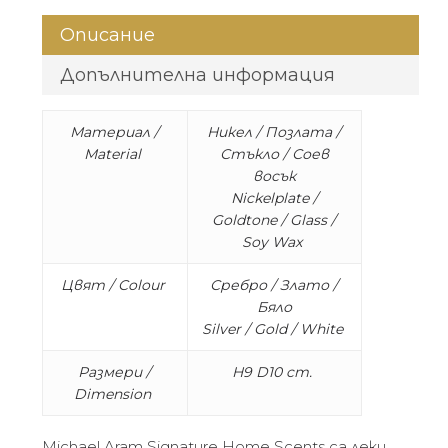
Описание
Допълнителна информация
Материал /
Никел / Позлата /
Material
Стъкло / Соев
восък
Nickelplate /
Goldtone / Glass /
Soy Wax
Цвят / Colour
Сребро / Злато /
Бяло
Silver / Gold / White
Размери /
H9 D10 cm.
Dimension
Michael Aram Signature Home Scents са леки,