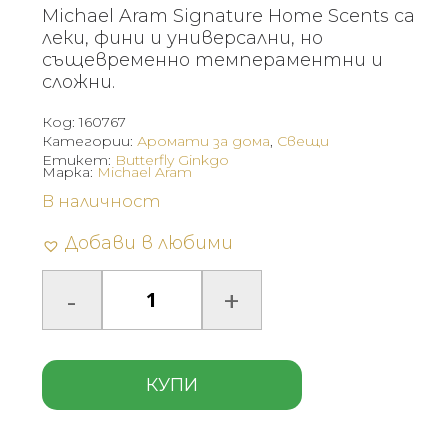
Michael Aram Signature Home Scents са
леки, фини и универсални, но
същевременно темпераментни и
сложни.
Код:
160767
Категории:
Аромати за дома
,
Свещи
Етикет:
Butterfly Ginkgo
Марка:
Michael Aram
В наличност
Добави в любими
КУПИ