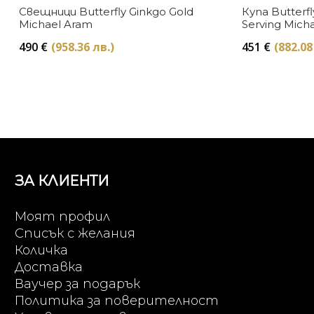
Свещници Butterfly Ginkgo Gold
Купа Butterfl
Michael Aram
Serving Mich
490
€
(958.36 лв.)
451
€
(882.08
ЗА КЛИЕНТИ
Моят профил
Списък с желания
Количка
Доставка
Ваучер за подарък
Политика за поверителност