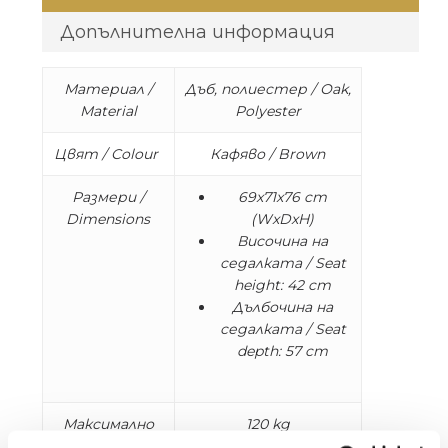
Допълнителна информация
Материал /
Дъб, полиестер / Oak,
Material
Polyester
Цвят / Colour
Кафяво / Brown
Размери /
69x71x76 cm
Dimensions
(WxDxH)
Височина на
седалката / Seat
height: 42 cm
Дълбочина на
седалката / Seat
depth: 57 cm
Максимално
120 kg
натоварване