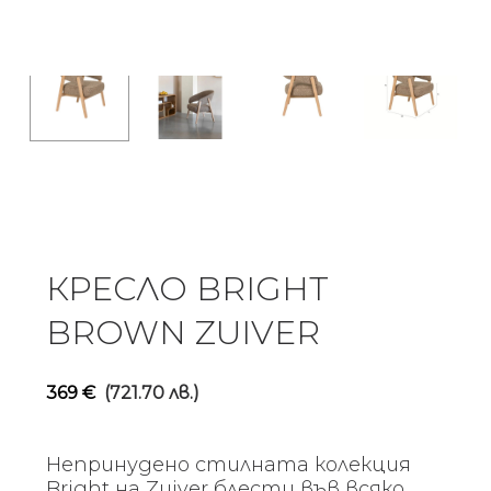
КРЕСЛО BRIGHT
BROWN ZUIVER
369
€
(721.70 лв.)
Непринудено стилната колекция
Bright на Zuiver блести във всяко