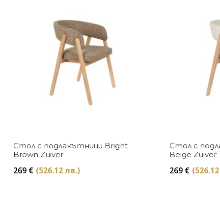
Стол с подлакътници Bright
Стол с подл
Brown Zuiver
Beige Zuiver
269
€
(526.12 лв.)
269
€
(526.12