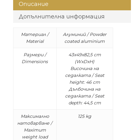
Описание
Допълнителна информация
Материал /
Алуминий / Powder
Material
coated aluminium
Размери /
43x49x82,5 cm
Dimensions
(WxDxH)
Височина на
седалката / Seat
height: 46 cm
Дълбочина на
седалката / Seat
depth: 44,5 cm
Максимално
125 kg
натоварване /
Maximum
weight load