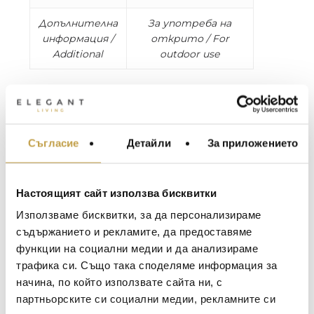
Допълнителна
За употреба на
информация /
открито / For
Additional
outdoor use
Този стол ще върне в училище! И ако се
връщате в училище, защо да не е лятно
училище? Популярният ни стол Back To
School вече се предлага и във версия,
Съгласие
Детайли
За приложението
МЕБЕЛИ ЗА ДОМА И
подходяща за използване на открито. Този
ОФИСА
алуминиев, устойчив на атмосферни
влияния стол се предлага в няколко
ОСВЕТЛЕНИЕ
Настоящият сайт използва бисквитки
цвята. Столът Back to School Outdoor
LALIQUE
АКСЕСОАРИ ЗА ИНТ
може да издържи на дъжд и на
Използваме бисквитки, за да персонализираме
BACCARAT
влажността на вашата тераса, балкон
ЗА МАСАТА
съдържанието и рекламите, да предоставяме
или градина. Столовете могат да се
функции на социални медии и да анализираме
TOM DIXON
ТЕКСТИЛ ЗА ДОМА
нареждат един върху друг, което ги
трафика си. Също така споделяме информация за
MICHAEL ARAM
прави лесни за прибиране и съхранение.
АРОМАТИ ЗА ДОМА
начина, по който използвате сайта ни, с
ASSOULINE
партньорските си социални медии, рекламните си
ИЗКУСТВО И КНИГИ
This chair might make you feel like going Back