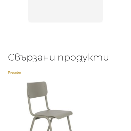
направи
неповт
Свързани продукти
Preorder