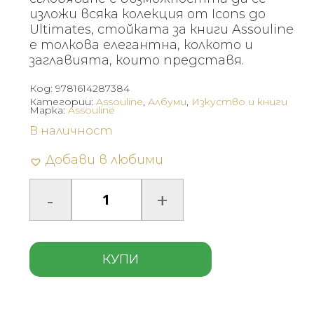
изложи всяка колекция от Icons до
Ultimates, стойката за книги Assouline
е толкова елегантна, колкото и
заглавията, които представя.
Код:
9781614287384
Категории:
Assouline
,
Албуми
,
Изкуство и книги
Марка:
Assouline
В наличност
Добави в любими
КУПИ