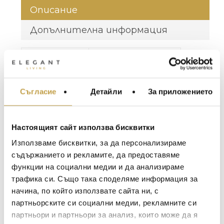
Описание
Допълнителна информация
Материал /
Акрил / Аcrylic
Material
Размери /
Плоска / Flat: 35.56 x
Съгласие
Детайли
За приложението
МЕБЕЛИ ЗА ДОМА И
Dimensions
30.48 cm
ОФИСА
Сглобена / Аssembled:
ОСВЕТЛЕНИЕ
W 33.02 x D 30.48 x H
Настоящият сайт използва бисквитки
LALIQUE
12.192 cm
АКСЕСОАРИ ЗА ИНТ
Използваме бисквитки, за да персонализираме
BACCARAT
ЗА МАСАТА
съдържанието и рекламите, да предоставяме
Съчетавайки безпроблемно сглобяване с
функции на социални медии и да анализираме
TOM DIXON
ТЕКСТИЛ ЗА ДОМА
възможността да се изложи всяка
трафика си. Също така споделяме информация за
колекция от Icons до Ultimates, стойката
MICHAEL ARAM
АРОМАТИ ЗА ДОМА
начина, по който използвате сайта ни, с
за книги Assouline е толкова елегантна,
ASSOULINE
партньорските си социални медии, рекламните си
колкото и заглавията, които представя.
ИЗКУСТВО И КНИГИ
партньори и партньори за анализ, които може да я
Проектирана от Alex Assouline, луксозната
SELETTI
ВИСОК КЛАС МЕБЕЛ