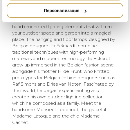
Monsieur Lebonnet, грациозната Madame
НАМАЛЕНИЕ
Latoque и шикозната Madame Cachet.
ZUIVER
Персонализация
DUTCHBONE
Madame Tricot is a collection of knitted and
hand crocheted lighting elements that will turn
your outdoor space and garden into a magical
place. The hanging and floor lamps, designed by
Belgian designer Ilia Eckhardt, combine
traditional techniques with high-performing
materials and modern technology. Ilia Eckardt
grew up immersed in the Belgian fashion scene
alongside his mother Hilde Frunt, who knitted
prototypes for Belgian fashion designers such as
Raf Simons and Dries van Noten. Fascinated by
their world, he began experimenting and
created his own outdoor lighting collection
which he composed as a family. Meet the
handsome Monsieur Lebonnet, the graceful
Madame Latoque and the chic Madame
Cachet.