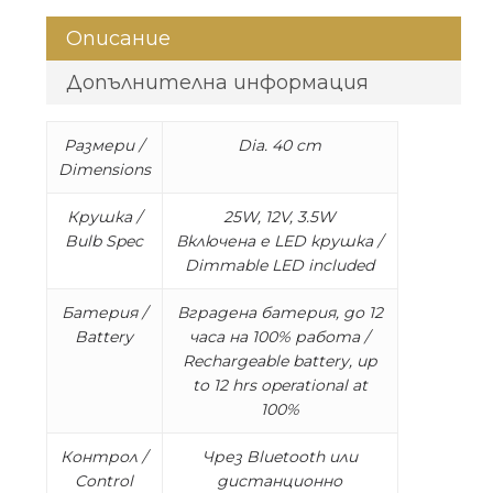
Описание
Допълнителна информация
Размери /
Dia. 40 cm
Dimensions
Крушка /
25W, 12V, 3.5W
Bulb Spec
Включена е LED крушка /
Dimmable LED included
Батерия /
Вградена батерия, до 12
Battery
часа на 100% работа /
Rechargeable battery, up
to 12 hrs operational at
100%
Контрол /
Чрез Bluetooth или
Control
дистанционно