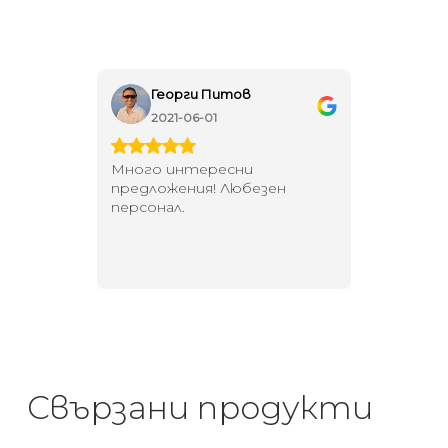
Георги Питов
Ива
2021-06-01
202
 за
Много интересни
Един маг
 на
предложения! Любезен
елегант
то за
персонал.
намерит
направи
неповт
Свързани продукти