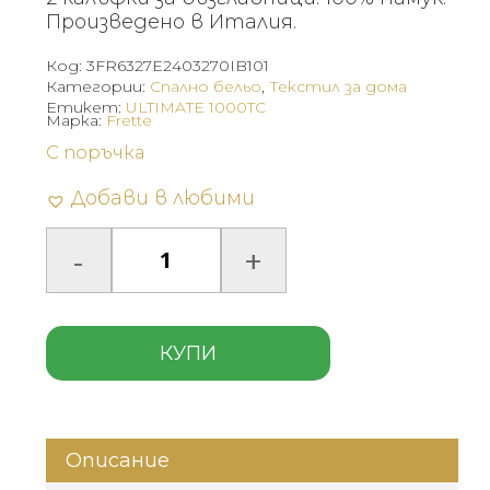
Произведено в Италия.
Код:
3FR6327E2403270IB101
Категории:
Спално бельо
,
Текстил за дома
Етикет:
ULTIMATE 1000TC
Марка:
Frette
С поръчка
Добави в любими
КУПИ
Описание