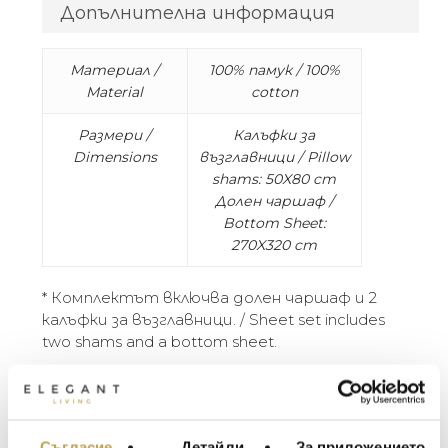
Допълнителна информация
Материал /
100% памук / 100%
Material
cotton
Размери /
Калъфки за
Dimensions
възглавници / Pillow
shams: 50X80 cm
Долен чаршаф /
Bottom Sheet:
270X320 cm
* Комплектът включва долен чаршаф и 2
калъфки за възглавници. / Sheet set includes
two shams and a bottom sheet.
Изработен от най-качествения
египетски памук Giza 45, с изчистени
детайли, спалният комплект Ultimate е
Съгласие
Детайли
За приложението