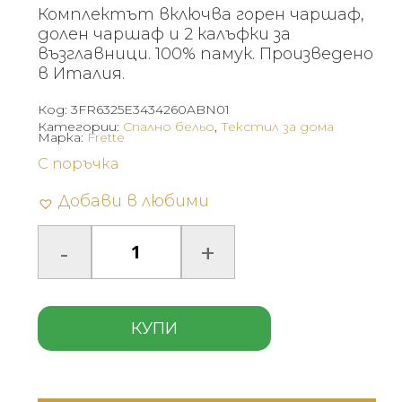
Комплектът включва горен чаршаф,
долен чаршаф и 2 калъфки за
възглавници. 100% памук. Произведено
в Италия.
Код:
3FR6325E3434260ABN01
Категории:
Спално бельо
,
Текстил за дома
Марка:
Frette
С поръчка
Добави в любими
КУПИ