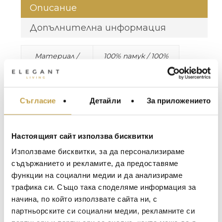
Описание
Допълнителна информация
Материал /
100% памук / 100%
Material
cotton
Размери /
Горен чаршаф / Top
Dimensions
Sheet: 260X220 cm
Съгласие
Детайли
За приложението
МЕБЕЛИ ЗА ДОМА И
Калъфки за
ОФИСА
възглавници / Pillow
ОСВЕТЛЕНИЕ
shams: 51X71 cm
Настоящият сайт използва бисквитки
Долен чаршаф /
LALIQUE
АКСЕСОАРИ ЗА ИНТ
Използваме бисквитки, за да персонализираме
Bottom Sheet:
BACCARAT
ЗА МАСАТА
съдържанието и рекламите, да предоставяме
270X290 cm
функции на социални медии и да анализираме
TOM DIXON
ТЕКСТИЛ ЗА ДОМА
трафика си. Също така споделяме информация за
* Комплектът включва горен чаршаф,
MICHAEL ARAM
АРОМАТИ ЗА ДОМА
начина, по който използвате сайта ни, с
долен чаршаф и 2 калъфки за възглавници. /
ASSOULINE
партньорските си социални медии, рекламните си
Sheet set includes a top sheet, two shams, and
ИЗКУСТВО И КНИГИ