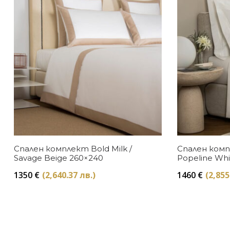
Спален комплект Bold Milk /
Спален комп
Savage Beige 260×240
Popeline Whi
1350
€
(2,640.37 лв.)
1460
€
(2,855