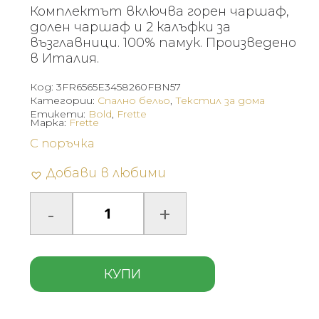
Комплектът включва горен чаршаф,
долен чаршаф и 2 калъфки за
възглавници. 100% памук. Произведено
в Италия.
Код:
3FR6565E3458260FBN57
Категории:
Спално бельо
,
Текстил за дома
Етикети:
Bold
,
Frette
Марка:
Frette
С поръчка
Добави в любими
КУПИ