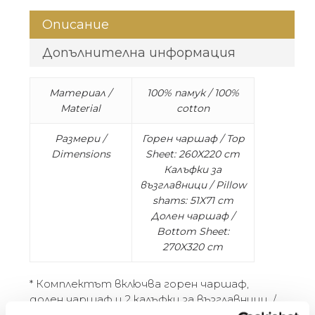
Описание
Допълнителна информация
Материал /
100% памук / 100%
Material
cotton
Размери /
Горен чаршаф / Top
Dimensions
Sheet: 260X220 cm
Калъфки за
възглавници / Pillow
shams: 51X71 cm
Долен чаршаф /
Bottom Sheet:
270X320 cm
* Комплектът включва горен чаршаф,
долен чаршаф и 2 калъфки за възглавници. /
Sheet set includes a top sheet, two shams, and