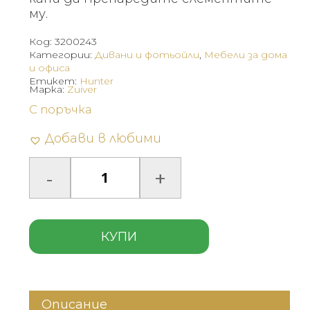
му.
Код:
3200243
Категории:
Дивани и фотьойли
,
Мебели за дома
и офиса
Етикет:
Hunter
Марка:
Zuiver
С поръчка
Добави в любими
КУПИ
Описание