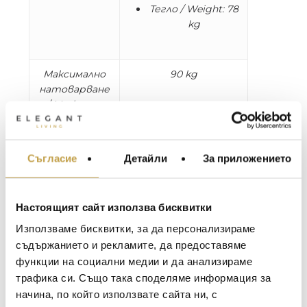
Тегло / Weight: 78
kg
Максимално
90 kg
натоварване
/ Maximum
weight load
* Наш консултант ще се свърже с Вас за
Съгласие
Детайли
За приложението
МЕБЕЛИ ЗА ДОМА И
доставката. / Our representative will contact
ОФИСА
you regarding delivery.
ОСВЕТЛЕНИЕ
Настоящият сайт използва бисквитки
Нашият модулен диван Hunter ви кани да
LALIQUE
АКСЕСОАРИ ЗА ИНТ
Използваме бисквитки, за да персонализираме
пренаредите елементите му.
BACCARAT
ЗА МАСАТА
съдържанието и рекламите, да предоставяме
Експериментирайте с различните части
и цветове и създайте своя перфектен
функции на социални медии и да анализираме
TOM DIXON
ТЕКСТИЛ ЗА ДОМА
свободностоящ диван. Забавлявайте се и
трафика си. Също така споделяме информация за
MICHAEL ARAM
АРОМАТИ ЗА ДОМА
променяйте композицията си всеки ден.
начина, по който използвате сайта ни, с
Hunter може лесно да приема други форми,