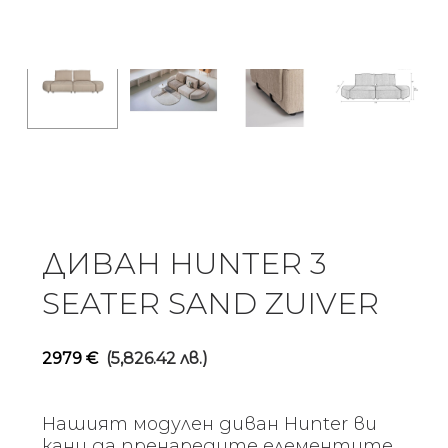
ДИВАН HUNTER 3
SEATER SAND ZUIVER
2979
€
(5,826.42 лв.)
Нашият модулен диван Hunter ви
кани да пренаредите елементите