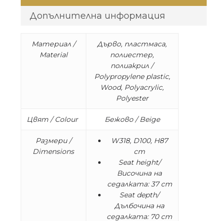
Допълнителна информация
Материал /
Дърво, пластмаса,
Material
полиестер,
полиакрил /
Polypropylene plastic,
Wood, Polyacrylic,
Polyester
Цвят / Colour
Бежово / Beige
Размери /
W318, D100, H87
Dimensions
cm
Seat height/
Височина на
седалката: 37 cm
Seat depth/
Дълбочина на
седалката: 70 cm