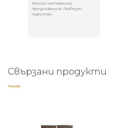
 за
Много интересни
Един маг
 на
предложения! Любезен
елегант
то за
персонал.
намерит
направи
неповт
Свързани продукти
Preorder