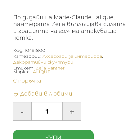
По дизайн на Marie-Claude Lalique,
пантерата Zeila въплъщава силата
и грацията на голяма атакуваща
котка.
Код:
10491800
Категории:
Аксесоари за интериора
,
Декоративни скулптури
Етикет:
Zeila Panther
Марка:
LALIQUE
С поръчка
Добави в любими
КУПИ