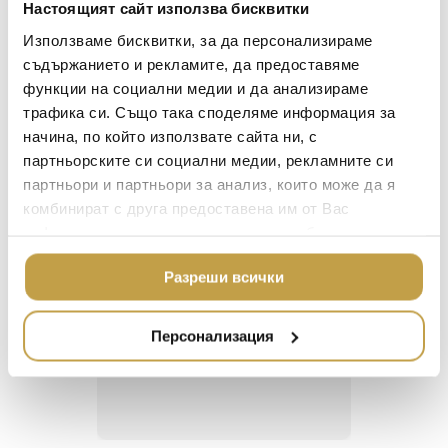
Настоящият сайт използва бисквитки
LALIQUE
АКСЕСОАРИ ЗА ИНТ
Designed by Marie-Claude Lalique, the Zeila
Използваме бисквитки, за да персонализираме
BACCARAT
Panther embodies the strength and grace of a
ЗА МАСАТА
съдържанието и рекламите, да предоставяме
large attacking feline. Through its design, the
функции на социални медии и да анализираме
TOM DIXON
ТЕКСТИЛ ЗА ДОМА
Panther’s powerful muscles are evident under
трафика си. Също така споделяме информация за
its crystal fur and numerous spots.
MICHAEL ARAM
АРОМАТИ ЗА ДОМА
начина, по който използвате сайта ни, с
ASSOULINE
партньорските си социални медии, рекламните си
ИЗКУСТВО И КНИГИ
партньори и партньори за анализ, които може да я
SELETTI
ВИСОК КЛАС МЕБЕЛ
комбинират с друга предоставена им от Вас
L’OBJET
информация или с такава, която са събрали от
ЛУКСОЗНИ ГРАДИН
Георги Питов
Ива
МЕБЕЛИ
ползването от Ваша страна на услугите им.
DOLCE & GABBANA C
2021-06-01
202
Разреши всички
ПОДАРЪЦИ
ETHNICRAFT
 за
Много интересни
Един маг
НАМАЛЕНИЕ
ZUIVER
Персонализация
 на
предложения! Любезен
елегант
то за
персонал.
намерит
DUTCHBONE
направи
неповт