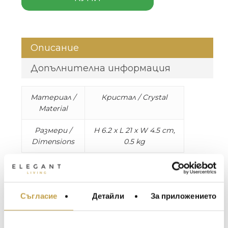
Описание
Допълнителна информация
Материал /
Кристал / Crystal
Material
Размери /
H 6.2 x L 21 x W 4.5 cm,
Dimensions
0.5 kg
По дизайн на Marie-Claude Lalique,
пантерата Zeila въплъщава силата и
грацията на голяма атакуваща котка.
Съгласие
Детайли
За приложението
МЕБЕЛИ ЗА ДОМА И
Чрез дизайна си, мощните мускули на
ОФИСА
пантерата са очевидни под кристалната
ѝ козина и многобройните ѝ петна.
ОСВЕТЛЕНИЕ