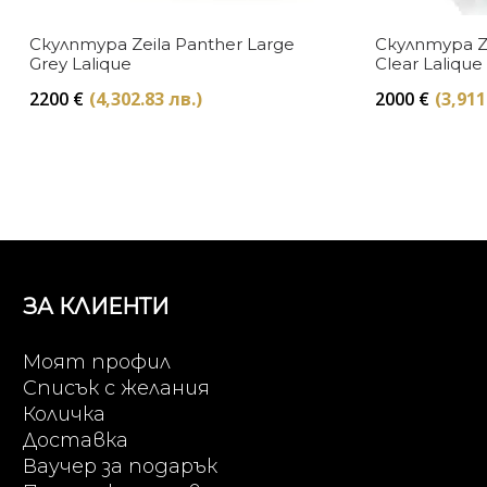
Скулптура Zeila Panther Large
Скулптура Ze
Grey Lalique
Clear Lalique
2200
€
(4,302.83 лв.)
2000
€
(3,911
ЗА КЛИЕНТИ
Моят профил
Списък с желания
Количка
Доставка
Ваучер за подарък