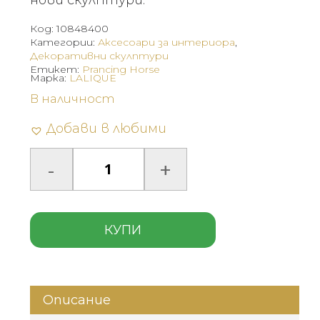
нови скулптури.
Код:
10848400
Категории:
Аксесоари за интериора
,
Декоративни скулптури
Етикет:
Prancing Horse
Марка:
LALIQUE
В наличност
Добави в любими
КУПИ
Описание