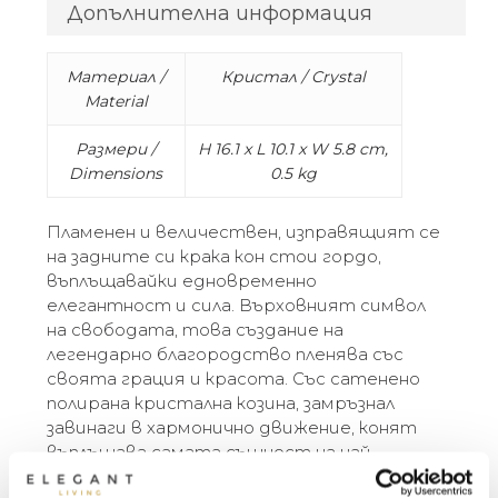
Допълнителна информация
Материал /
Кристал / Crystal
Material
Размери /
H 16.1 x L 10.1 x W 5.8 cm,
Dimensions
0.5 kg
Пламенен и величествен, изправящият се
на задните си крака кон стои гордо,
въплъщавайки едновременно
елегантност и сила. Върховният символ
на свободата, това създание на
легендарно благородство пленява със
своята грация и красота. Със сатенено
полирана кристална козина, замръзнал
завинаги в хармонично движение, конят
въплъщава самата същност на най-
голямото завоевание на човечеството: