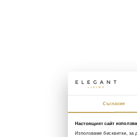
Съгласие
Настоящият сайт използва
Използваме бисквитки, за 
Maxim Behar
Георги Питов