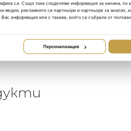
афика си. Също така споделяме информация за начина, по к
2020-05-20
20
ни медии, рекламните си партньори и партньори за анализ, 
т Вас информация или с такава, която са събрали от ползва
Един магазин за красив и
Най-до
елегантен дом. В него ще
за дома
намерите всичко, което ще
стилн
направи жилището ви
неповторимо
Персонализация
дукти