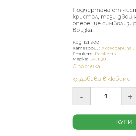
Подчертана от чист
кристал, тази двойк
оперение символизир
връзка.
Код:
1211900
Категории:
Аксесоари за 
Етикет:
Parakeets
Марка:
LALIQUE
С поръчка
Добави в любими
КУПИ