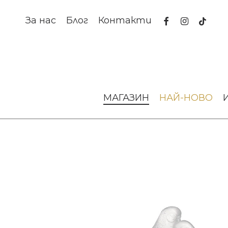
Skip
to
facebook
instagram
tiktok
За нас
Блог
Контакти
main
content
Начало
Аксесоари за интериора
Декоративни скулп
МАГАЗИН
НАЙ-НОВО