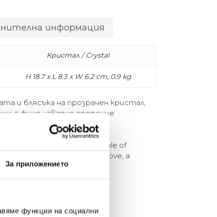
лнителна информация
Кристал / Crystal
H 18.7 x L 8.3 x W 6.2 cm, 0.9 kg
а и блясъка на прозрачен кристал,
ци с фино изваяно оперение
ов – неразривна връзка.
glare of clear crystal, this couple of
ed plumage symbolizes eternal love, a
За приложението
авяме функции на социални
елина Линковска
Евелина Петкова