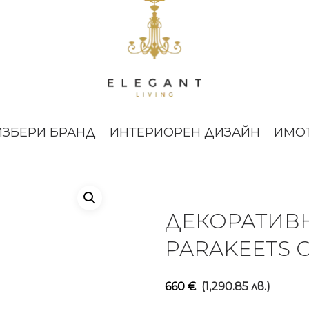
тури
Декоративна скулптура 2 Parakeets Clear Lalique
ИЗБЕРИ БРАНД
ИНТЕРИОРЕН ДИЗАЙН
ИМО
ДЕКОРАТИВН
PARAKEETS C
660
€
(1,290.85 лв.)