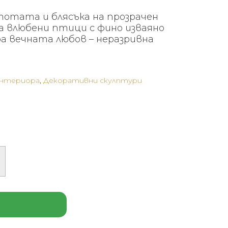
отата и блясъка на прозрачен
а влюбени птици с фино изваяно
а вечната любов – неразривна
интериора
,
Декоративни скулптури