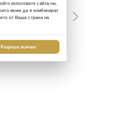
ойто използвате сайта ни,
18-08-10
2024-07-16
които може да я комбинират
нето от Ваша страна на
брото място в града
Хареса ми
шен декор - уникално и
о
Разреши всички