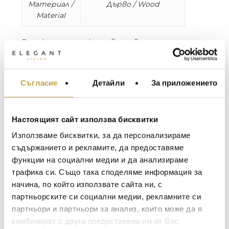
Материал /
Дърво / Wood
Material
В знак на почит към световната
традиция в правенето на маски,
белгийският дизайнер Stefan Schöning
създава колекция от декоративни маски,
Съгласие
Детайли
За приложението
МЕБЕЛИ ЗА ДОМА И
наречена Langkawi. Тези пет
ОФИСА
антропоморфни дизайна са кръстени на
Langkawi, малайзийски остров, който е
ОСВЕТЛЕНИЕ
Настоящият сайт използва бисквитки
дом на квалифицирани дърворезбари и на
LALIQUE
АКСЕСОАРИ ЗА ИНТ
красивото твърдо дърво, използвано за
Използваме бисквитки, за да персонализираме
тази колекция. Маските излъчват ритъм
BACCARAT
ЗА МАСАТА
съдържанието и рекламите, да предоставяме
и са симетрични в своята асиметрия,
функции на социални медии и да анализираме
TOM DIXON
ТЕКСТИЛ ЗА ДОМА
повтаряйки минималистичния стил на
трафика си. Също така споделяме информация за
Schöning. Колекцията включва пет маски:
MICHAEL ARAM
АРОМАТИ ЗА ДОМА
начина, по който използвате сайта ни, с
Eclipse, Elephant, Offspring, Sunrise и Toucan.
ASSOULINE
партньорските си социални медии, рекламните си
ИЗКУСТВО И КНИГИ
партньори и партньори за анализ, които може да я
In tribute to the global tradition of mask-making,
SELETTI
ВИСОК КЛАС МЕБЕЛ
комбинират с друга предоставена им от Вас
Belgian designer Stefan Schöning has now