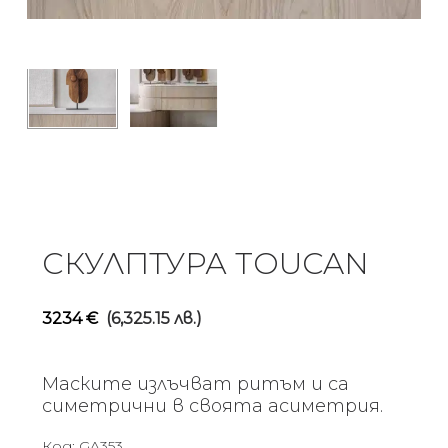
СКУЛПТУРА TOUCAN
3234
€
(6,325.15 лв.)
Маските излъчват ритъм и са
симетрични в своята асиметрия.
Код:
GA353