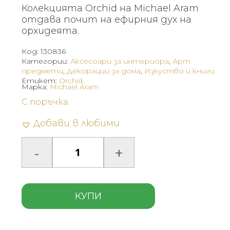
Колекцията Orchid на Michael Aram
отдава почит на ефирния дух на
орхидеята.
Код:
130836
Категории:
Аксесоари за интериора
,
Арт
предмети
,
Декорации за дома
,
Изкуство и книги
Етикет:
Orchid
Марка:
Michael Aram
С поръчка
Добави в любими
КУПИ