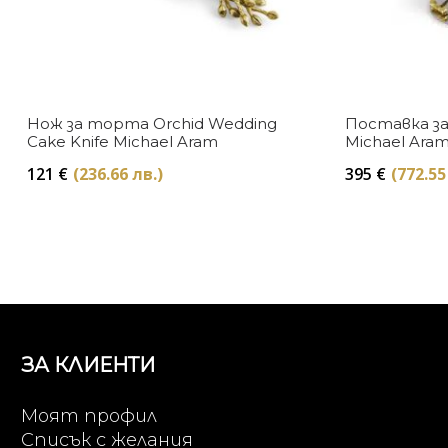
Нож за торта Orchid Wedding
Поставка з
Cake Knife Michael Aram
Michael Ara
121
€
(236.66 лв.)
395
€
(772.55
ЗА КЛИЕНТИ
Моят профил
Списък с желания