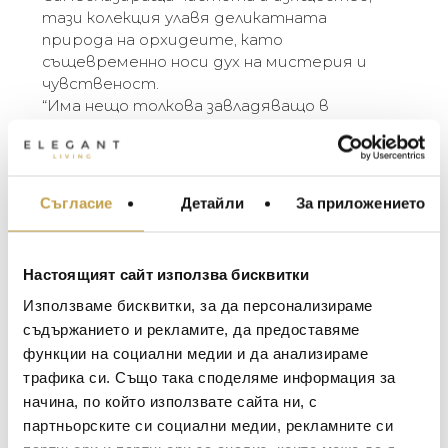
тази колекция улавя деликатната
природа на орхидеите, като
същевременно носи дух на мистерия и
чувственост.
“Има нещо толкова завладяващо в
орхидеите. Изработено от бял емайл
върху златист месинг, всяко цветче
блести с тиха вибрация. Елегантната
композиция създава перфектен баланс,
Съгласие
Детайли
За приложението
МЕБЕЛИ ЗА ДОМА И
предизвиквайки усещане за фин лукс. Всяко
ОФИСА
стъбло изглежда толкова деликатно и
безтегловно, въпреки че артикулите са
ОСВЕТЛЕНИЕ
Настоящият сайт използва бисквитки
създадени от метал и мрамор,
LALIQUE
АКСЕСОАРИ ЗА ИНТ
изработени да издържат цяла вечност.” –
Използваме бисквитки, за да персонализираме
BACCARAT
Michael Aram
ЗА МАСАТА
съдържанието и рекламите, да предоставяме
функции на социални медии и да анализираме
TOM DIXON
ТЕКСТИЛ ЗА ДОМА
The Orchid Collection celebrates the ethereal
трафика си. Също така споделяме информация за
MICHAEL ARAM
spirit of the orchid plant. Symbolic of purity and
АРОМАТИ ЗА ДОМА
начина, по който използвате сайта ни, с
grace, this collection captures the delicate
ASSOULINE
партньорските си социални медии, рекламните си
ИЗКУСТВО И КНИГИ
nature of orchids while also expressing a quality