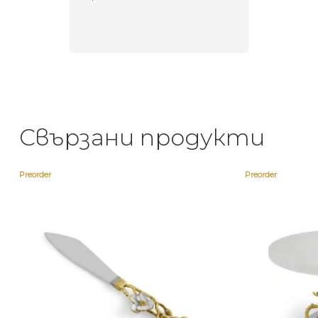
направи
неповт
Свързани продукти
Preorder
Preorder