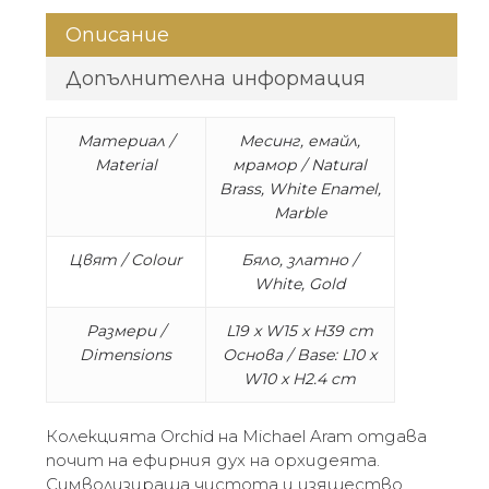
Описание
Допълнителна информация
Материал /
Месинг, емайл,
Material
мрамор / Natural
Brass, White Enamel,
Marble
Цвят / Colour
Бяло, златно /
White, Gold
Размери /
L19 x W15 x H39 cm
Dimensions
Основа / Base: L10 x
W10 x H2.4 cm
Колекцията Orchid на Michael Aram отдава
почит на ефирния дух на орхидеята.
Символизираща чистота и изящество,