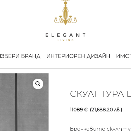
et Me Think
ИЗБЕРИ БРАНД
ИНТЕРИОРЕН ДИЗАЙН
ИМО
СКУЛПТУРА L
11089
€
(21,688.20 лв.)
Бронзовите скулптур