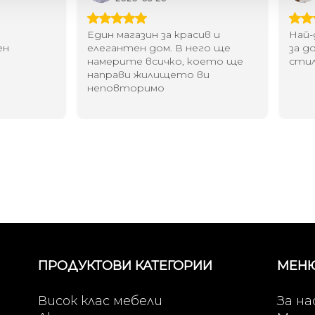
Един магазин за красив и
Най-до
елегантен дом. В него ще
за дома
намерите всичко, което ще
стилн
направи жилището ви
неповторимо
ПРОДУКТОВИ КАТЕГОРИИ
МЕН
Висок клас мебели
За на