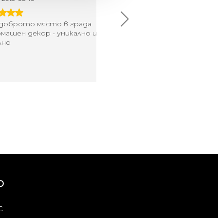
брото място в града
Хареса ми
шен декор - уникално и
о
Ю
с