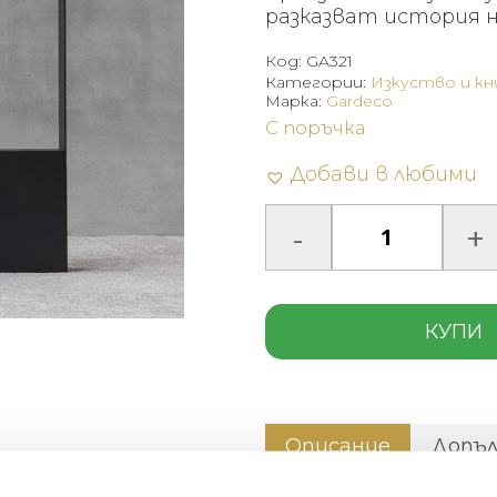
разказват история 
Код:
GA321
Категории:
Изкуство и кн
Марка:
Gardeco
С поръчка
Добави в любими
КУПИ
Описание
Допъ