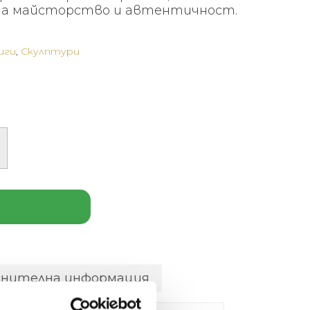
на майсторство и автентичност.
иги
,
Скулптури
лнителна информация