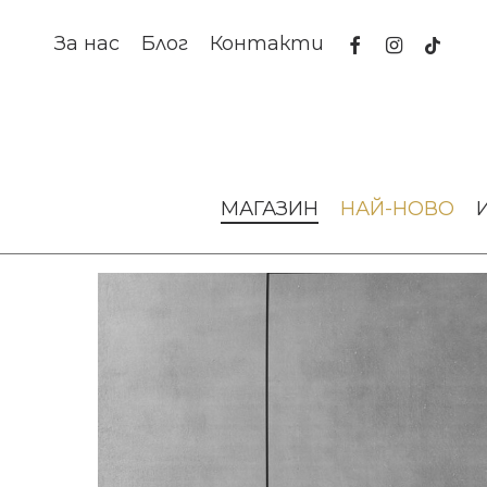
Skip
to
facebook
instagram
tiktok
За нас
Блог
Контакти
main
content
Начало
Изкуство и книги
Скулптури
Скулптура L
МАГАЗИН
НАЙ-НОВО