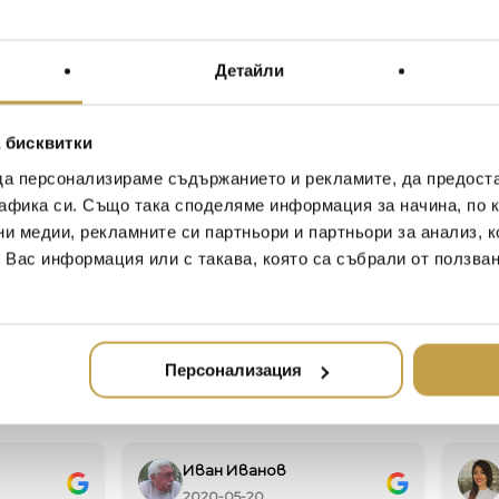
Материал / Material
Размери / Dimensions
Детайли
С Let Me Think, Guy Bus
пространство. Това прои
 бисквитки
здравословно, но и абсо
да персонализираме съдържанието и рекламите, да предост
собствените си нужди и
афика си. Също така споделяме информация за начина, по к
мислите ясно и да изгр
ни медии, рекламните си партньори и партньори за анализ, 
отношения.
т Вас информация или с такава, която са събрали от ползва
With Let me think, Guy Buse
space. This piece shows that i
necessary to think of your 
able to think clearly and buil
Персонализация
Иван Иванов
Ив
2020-05-20
20