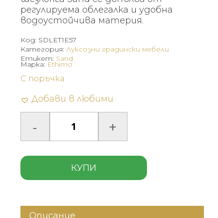
регулируема облегалка и удобна
водоустойчива материя.
Код:
SDLET1E57
Категория:
Луксозни градински мебели
Етикет:
Sand
Марка:
Ethimo
С поръчка
Добави в любими
КУПИ
Описание