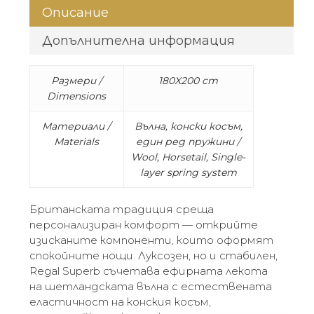
Описание
Допълнителна информация
Размери /
180X200 cm
Dimensions
Материали /
Вълна, конски косъм,
Materials
един ред пружини /
Wool, Horsetail, Single-
layer spring system
Британската традиция среща
персонализиран комфорт — открийте
изисканите компоненти, които оформят
спокойните нощи. Луксозен, но и стабилен,
Regal Superb съчетава ефирната лекота
на шетландската вълна с естествената
еластичност на конския косъм,