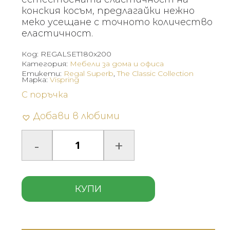
конския косъм, предлагайки нежно
меко усещане с точното количество
еластичност.
Код:
REGALSET180x200
Категория:
Мебели за дома и офиса
Етикети:
Regal Superb
,
The Classic Collection
Марка:
Vispring
С поръчка
Добави в любими
КУПИ