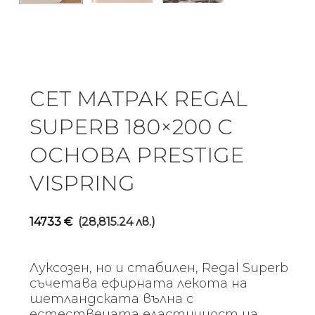
СЕТ МАТРАК REGAL
SUPERB 180×200 С
ОСНОВА PRESTIGE
VISPRING
14733
€
(28,815.24 лв.)
Луксозен, но и стабилен, Regal Superb
съчетава ефирната лекота на
шетландската вълна с
естествената еластичност на