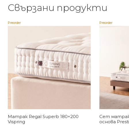
Свързани продукти
Preorder
Preorder
Матрак Regal Superb 180×200
Сет матрак 
Vispring
основа Presti