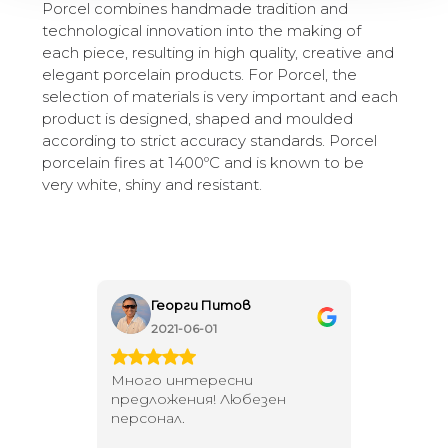
Porcel combines handmade tradition and
technological innovation into the making of
each piece, resulting in high quality, creative and
elegant porcelain products. For Porcel, the
selection of materials is very important and each
product is designed, shaped and moulded
according to strict accuracy standards. Porcel
porcelain fires at 1400ºC and is known to be
very white, shiny and resistant.
Георги Питов
Ива
2021-06-01
202
 за
Много интересни
Един маг
 на
предложения! Любезен
елегант
то за
персонал.
намерит
направи