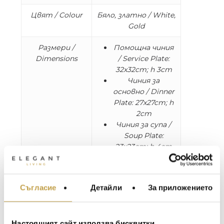
Цвят / Colour
Бяло, златно / White,
Gold
Размери /
Помощна чиния
Dimensions
/ Service Plate:
32x32cm; h 3cm
Чиния за
основно / Dinner
Plate: 27x27cm; h
2cm
Чиния за супа /
Soup Plate:
23x23cm; h 4cm
* Комплект от 18 части: 6 чинии за основно
Съгласие
Детайли
За приложението
МЕБЕЛИ ЗА ДОМА И
ядене, 6 помощни чинии и 6 чинии за супа /
ОФИСА
Set of 18: 6 Service plates, 6 Dinner plates, 6
ОСВЕТЛЕНИЕ
Soup plates
Настоящият сайт използва бисквитки