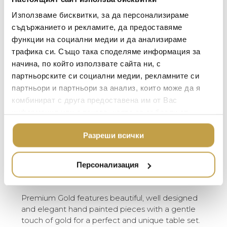
LALIQUE
АКСЕСОАРИ ЗА ИНТ
Използваме бисквитки, за да персонализираме
Premium Gold се отличава с красив дизайн
BACCARAT
ЗА МАСАТА
съдържанието и рекламите, да предоставяме
на елегантни, ръчно рисувани чинии с
функции на социални медии и да анализираме
TOM DIXON
нежна златна украса – перфектен и
ТЕКСТИЛ ЗА ДОМА
трафика си. Също така споделяме информация за
уникален сервиз за маса. Porcel съчетават
MICHAEL ARAM
АРОМАТИ ЗА ДОМА
традицията на ръчна изработка и
начина, по който използвате сайта ни, с
технологичните иновации при
ASSOULINE
партньорските си социални медии, рекламните си
ИЗКУСТВО И КНИГИ
изработката на всеки артикул, което
партньори и партньори за анализ, които може да я
SELETTI
ВИСОК КЛАС МЕБЕЛ
води до висококачествени, креативни и
комбинират с друга предоставена им от Вас
елегантни порцеланови изделия. За Porcel
L’OBJET
информация или с такава, която са събрали от
ЛУКСОЗНИ ГРАДИН
изборът на материали е много важен и
МЕБЕЛИ
ползването от Ваша страна на услугите им.
DOLCE & GABBANA C
всеки продукт е проектиран, оформен и
Разреши всички
ПОДАРЪЦИ
създаден в съответствие със строги
ETHNICRAFT
стандарти на изработка. Порцеланът на
НАМАЛЕНИЕ
ZUIVER
Porcel е известен като чисто бял, бляскав
Персонализация
и устойчив.
DUTCHBONE
Premium Gold features beautiful, well designed
and elegant hand painted pieces with a gentle
touch of gold for a perfect and unique table set.