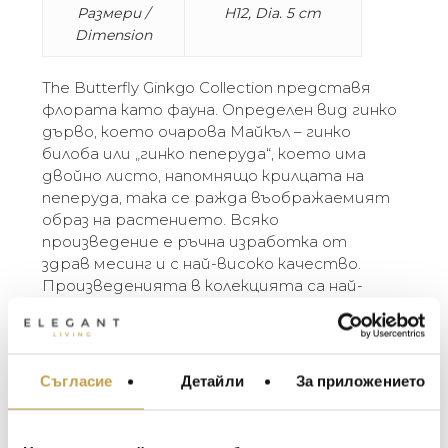
Размери /
H12, Dia. 5 cm
Dimension
The Butterfly Ginkgo Collection представя
флората като фауна. Определен вид гинко
дърво, което очарова Майкъл – гинко
билоба или „гинко пеперуда“, което има
двойно листо, напомнящо крилцата на
пеперуда, така се ражда въображаемият
образ на растението. Всяко
произведение е ръчна изработка от
здрав месинг и с най-високо качество.
Произведенията в колекцията са най-
доброто от индийския занаят и улавят
поетичния дух, който е толкова дълбоко
показателен за творчеството на Майкъл.
“Когато видях това дърво за първи път,
Съгласие
Детайли
За приложението
МЕБЕЛИ ЗА ДОМА И
то изглеждаше сякаш e отрупано с
ОФИСА
пеперуди, готови да излетят всеки
ОСВЕТЛЕНИЕ
момент, ако се доближа прекалено много