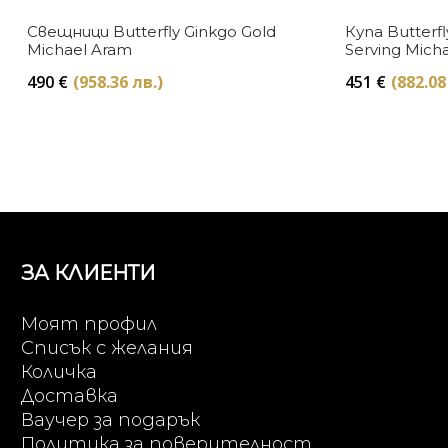
Свещници Butterfly Ginkgo Gold
Купа Butterfl
Michael Aram
Serving Mich
490
€
(958.36 лв.)
451
€
(882.08
ЗА КЛИЕНТИ
Моят профил
Списък с желания
Количка
Доставка
Ваучер за подарък
Политика за поверителност