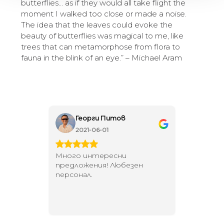
butterflies… as if they would all take flight the
moment I walked too close or made a noise.
The idea that the leaves could evoke the
beauty of butterflies was magical to me, like
trees that can metamorphose from flora to
fauna in the blink of an eye.” – Michael Aram
Георги Питов
Ива
2021-06-01
202
 за
Много интересни
Един маг
 на
предложения! Любезен
елегант
то за
персонал.
намерит
направи
неповт