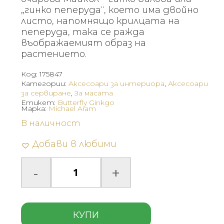
„гинко пеперуда“, което има двойно
листо, напомнящо крилцата на
пеперуда, така се ражда
въображаемият образ на
растението.
Код:
175847
Категории:
Аксесоари за интериора
,
Аксесоари
за сервиране
,
За масата
Етикет:
Butterfly Ginkgo
Марка:
Michael Aram
В наличност
Добави в любими
КУПИ