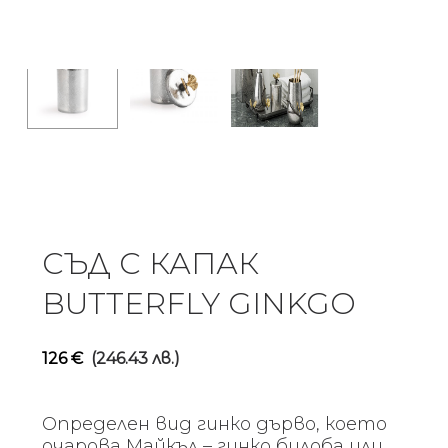
СЪД С КАПАК
BUTTERFLY GINKGO
126
€
(246.43 лв.)
Определен вид гинко дърво, което
очарова Майкъл – гинко билоба или