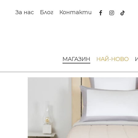
Skip
to
facebook
instagram
tiktok
За нас
Блог
Контакти
main
content
Начало
Текстил за дома
Покривки за легло
Покривк
МАГАЗИН
НАЙ-НОВО