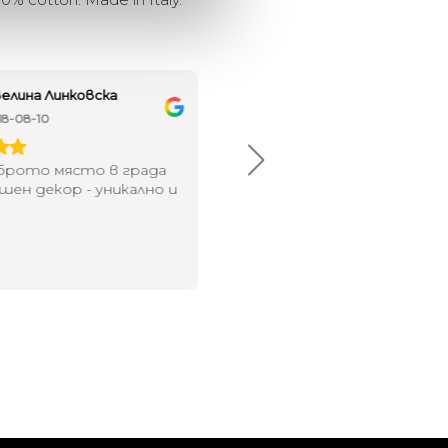
елина Линковска
Евелина Петкова
18-08-10
2024-07-16
брото място в града
Хареса ми
шен декор - уникално и
о