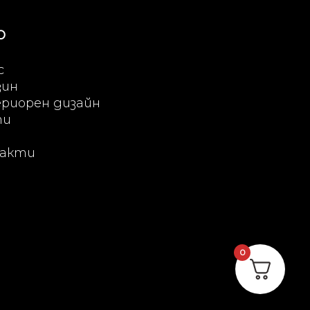
Ю
с
зин
риорен дизайн
ти
акти
0