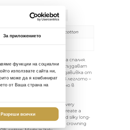
лнителна информация
100% памук / 100% cotton
За приложението
270X260 cm
 зашеметяващ акцент за всяка спалня.
авяме функции на социални
онтрастни цветове, които създават
ойто използвате сайта ни,
а във всяка стая. Леката завивка от
които може да я комбинират
ен е идеална за уютна нощ в леглото –
гло. 100% памук. Произведено в
нето от Ваша страна на
is a stunning accent piece for every
bold contrasting colours that create a
Разреши всички
 room, the light quilt in soft and silky long-
ect for a cosy night in bed – the crowning
0% cotton. Made in Italy.