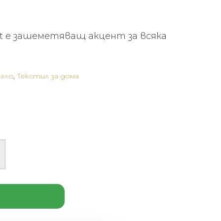
ilt е зашеметяващ акцент за всяка
егло
,
Текстил за дома