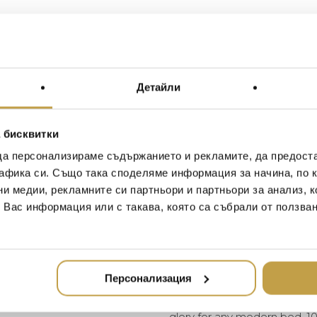
Описание
Допъ
Материал / Material
Детайли
Размери / Dimensions
 бисквитки
Rectangular Light Quilt е
да персонализираме съдържанието и рекламите, да предост
Предлага се в дръзки к
афика си. Също така споделяме информация за начина, по к
симетрична фокусна точк
ни медии, рекламните си партньори и партньори за анализ, 
мек и нежен памучен сат
бижу за всяко модерно ле
т Вас информация или с такава, която са събрали от ползва
Италия.
The Rectangular Light Quilt 
bedroom space. Available in 
Персонализация
symmetrical focal point in any
staple cotton sateen is perf
glory for any modern bed. 10