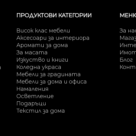
ПРОДУКТОВИ КАТЕГОРИИ
МЕН
Висок клас мебели
За на
Аксесоари за интериора
Мага
Аромати за дома
Инте
За масата
Имо
Изкуство и книги
Блог
Коледна украса
Конт
т
Мебели за градината
Мебели за дома и офиса
Намаления
Осветление
Подаръци
Текстил за дома