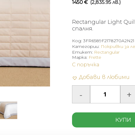
1450
€
(2,835.95 лв.)
Rectangular Light Qu
спалня.
Код:
3FR6589F2178270A2N21
Категории:
Покривки за л
Етикет:
Rectangular
Марка:
Frette
С поръчка
Добави в любими
КУПИ