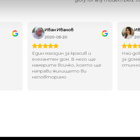
Иван Иванов
Ив
2020-05-20
20
Един магазин за красив и
Най-до
елегантен дом. В него ще
за дома
намерите всичко, което ще
стилн
направи жилището ви
неповторимо