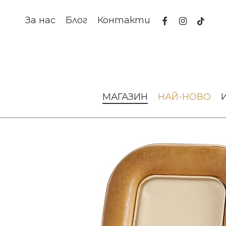
Skip
to
facebook
instagram
tiktok
За нас
Блог
Контакти
main
content
Начало
Намаление
Намаление аксесоари
Рамка за 
МАГАЗИН
НАЙ-НОВО