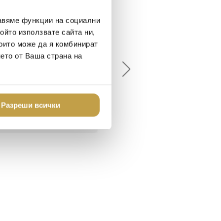
авяме функции на социални
ойто използвате сайта ни,
елина Линковска
Евелина Петкова
които може да я комбинират
18-08-10
2024-07-16
нето от Ваша страна на
брото място в града
Хареса ми
шен декор - уникално и
о
Разреши всички