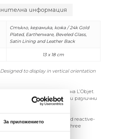
лнителна информация
Стъкло, керамика, кожа / 24k Gold
Plated, Earthenware, Beveled Glass,
Satin Lining and Leather Back
13 x 18 cm
signed to display in vertical orientation
вете майсторски умения на L’Objet.
а основа. Предлага се в три различни
 moss.
nd’s two master skills. A pillowed reactive-
За приложението
old-plated base. Available in three
cuit, and moss.