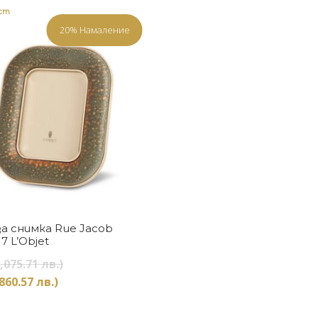
ост
20% Намаление
Купи
за снимка Rue Jacob
7 L’Objet
Original
,075.71 лв.)
price
Текущата
860.57 лв.)
was:
цена
550 €
е: