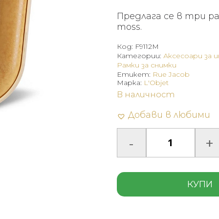
was
Предлага се в три раз
575
moss.
(1,1
Код:
F9112M
лв.)
Категории:
Аксесоари за 
Рамки за снимки
Етикет:
Rue Jacob
Марка:
L'Objet
В наличност
Добави в любими
КУПИ