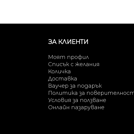
(1,124.60
460 €
лв.).
(899.68
лв.).
ЗА КЛИЕНТИ
Моят профил
Списък с желания
Количка
Доставка
Ваучер за подарък
Политика за поверителнос
Условия за ползване
Онлайн пазаруване