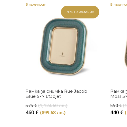
В наличност
В наличн
20% Намаление
Купи
Рамка за снимка Rue Jacob
Рамка 
Blue 5×7 L’Objet
Moss 5×
Original
575
€
(1,124.60 лв.)
550
€
(1
price
Текущата
460
€
440
€
(899.68 лв.)
(
was:
цена
575 €
е: