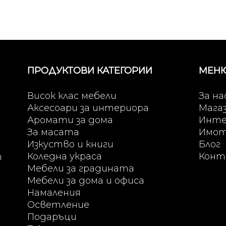
(1,075.71
440 €
лв.).
(860.57
лв.).
ПРОДУКТОВИ КАТЕГОРИИ
МЕН
Висок клас мебели
За на
Аксесоари за интериора
Мага
Аромати за дома
Инте
За масата
Имо
Изкуство и книги
Блог
Коледна украса
Конт
т
Мебели за градината
Мебели за дома и офиса
Намаления
Осветление
Подаръци