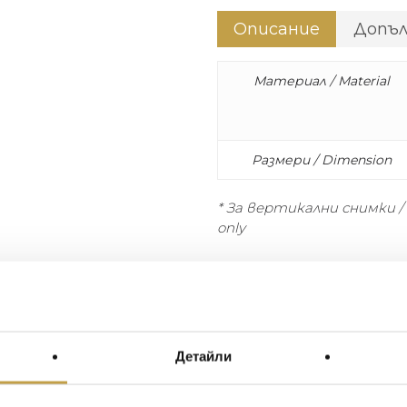
Описание
Допъ
Материал / Material
Размери / Dimension
* За вертикални снимки / De
only
Красива комбинация от д
Керамика върху позлатен
финиша – blue, biscuit, and
A beautiful pairing of the bra
Детайли
glazed ceramic framed on a g
different finishes – blue, bis