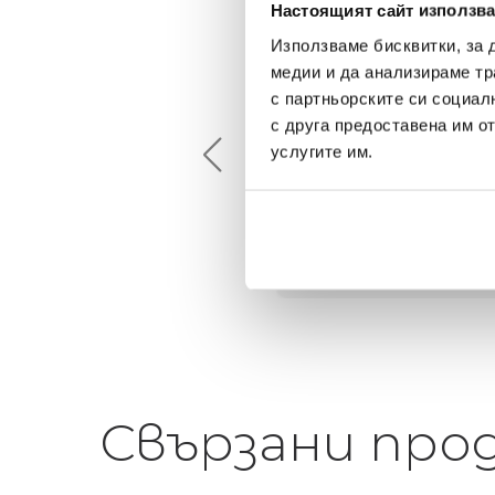
Настоящият сайт използва
Използваме бисквитки, за 
медии и да анализираме тр
Maxim Behar
Георги Питов
с партньорските си социал
2022-06-18
2021-06-01
с друга предоставена им о
услугите им.
й-доброто място за
Много интересни
иятна атмосфера на
предложения! Любезен
щата ви или просто за
персонал.
егантен подарък
Свързани про