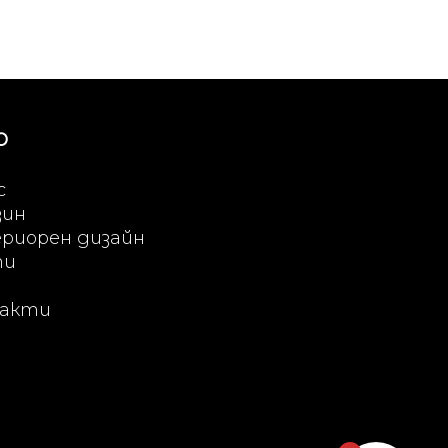
Ю
с
зин
риорен дизайн
ти
акти