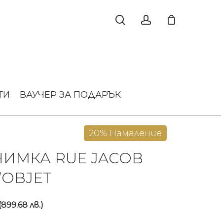
ТИ
ВАУЧЕР ЗА ПОДАРЪК
20% Намаление
НИМКА RUE JACOB
L’OBJET
ginal
Текущата
(899.68 лв.)
ce
цена