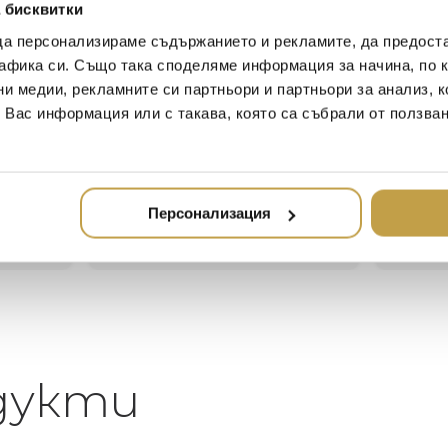
 бисквитки
да персонализираме съдържанието и рекламите, да предост
афика си. Също така споделяме информация за начина, по к
Иван Иванов
Ив
ни медии, рекламните си партньори и партньори за анализ, 
2020-05-20
20
т Вас информация или с такава, която са събрали от ползва
Един магазин за красив и
Най-до
елегантен дом. В него ще
за дома
намерите всичко, което ще
стилн
направи жилището ви
Персонализация
неповторимо
дукти