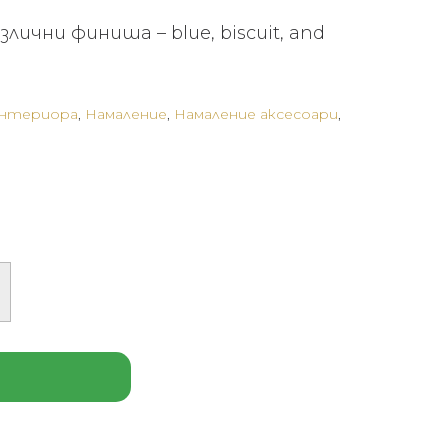
:
е:
лични финиша – blue, biscuit, and
 €
460 €
24.60
(899.68
.
лв.).
интериора
,
Намаление
,
Намаление аксесоари
,