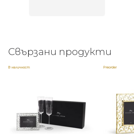
неповт
Свързани продукти
В наличност
Preorder