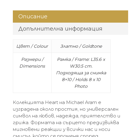
Описание
Допълнителна информация
Цвят / Colour
Златно /
Goldtone
Размери /
Рамка / Frame: L35.6 x
Dimensions
W30.5 cm.
Подходяща за снимка
8×10 / Holds 8 x 10
Photo
Колекцията Heart на Michael Aram е
изградена около простия, но универсален
символ на любов, надежда, приятелство и
грижа. Формата на сърцето предизвиква
мигновени реакции у всички нас и носи
смисъл, който се променя според