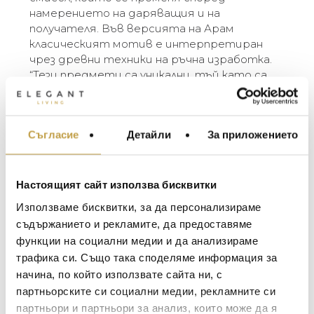
намерението на даряващия и на
получателя. Във версията на Арам
класическият мотив е интерпретиран
чрез древни техники на ръчна изработка.
“Тези предмети са уникални, тъй като са
ръчно ковани и изрязани. Всеки един има
индивидуалност, точно както нашите
сърца и изразът на любовта са различни
Съгласие
Детайли
За приложението
МЕБЕЛИ ЗА ДОМА И
от човек на човек, от момент на момент.
ОФИСА
Представям си, че докато използваме
тези прости предмети, те служат като
ОСВЕТЛЕНИЕ
носталгични спомени за любовта.” –
Настоящият сайт използва бисквитки
LALIQUE
Michael Aram
АКСЕСОАРИ ЗА ИНТ
Използваме бисквитки, за да персонализираме
BACCARAT
ЗА МАСАТА
съдържанието и рекламите, да предоставяме
The Heart Collection is built around the simple
функции на социални медии и да анализираме
TOM DIXON
but universal symbol of love, hope, friendship
ТЕКСТИЛ ЗА ДОМА
трафика си. Също така споделяме информация за
and caring. The shape of the heart creates
MICHAEL ARAM
АРОМАТИ ЗА ДОМА
начина, по който използвате сайта ни, с
instant responses in us all and carries a world of
ASSOULINE
meaning that changes according to the intent
партньорските си социални медии, рекламните си
ИЗКУСТВО И КНИГИ
of both the giver and the recipient. In Aram’s
партньори и партньори за анализ, които може да я