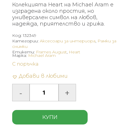
Колекцията Heart на Michael Aram е
изградена около простия, но
универсален символ на любов,
надежда, приятелство и грижа.
Код:
132349
Категории:
Аксесоари за интериора
,
Рамки за
снимки
Етикети:
Frames August
,
Heart
Марка:
Michael Aram
С поръчка
Добави в любими
КУПИ