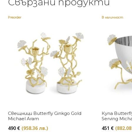
Свързани продукти
Preorder
В наличност
Свещници Butterfly Ginkgo Gold
Купа Butterfl
Michael Aram
Serving Mich
490
€
(958.36 лв.)
451
€
(882.08