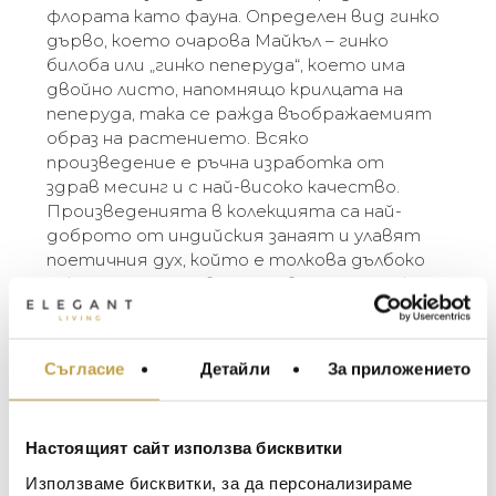
флората като фауна. Определен вид гинко
дърво, което очарова Майкъл – гинко
билоба или „гинко пеперуда“, което има
двойно листо, напомнящо крилцата на
пеперуда, така се ражда въображаемият
образ на растението. Всяко
произведение е ръчна изработка от
здрав месинг и с най-високо качество.
Произведенията в колекцията са най-
доброто от индийския занаят и улавят
поетичния дух, който е толкова дълбоко
показателен за творчеството на Майкъл.
“Когато видях това дърво за първи път,
то изглеждаше сякаш e отрупано с
пеперуди, готови да излетят всеки
Съгласие
Детайли
За приложението
МЕБЕЛИ ЗА ДОМА И
момент, ако се доближа прекалено много
ОФИСА
или издам някакъв звук. Беше магическо,
сякаш дървото можеше да се
ОСВЕТЛЕНИЕ
Настоящият сайт използва бисквитки
трансформира – от флора във фауна само
LALIQUE
АКСЕСОАРИ ЗА ИНТ
с едно мигване на окото…” – Michael Aram
Използваме бисквитки, за да персонализираме