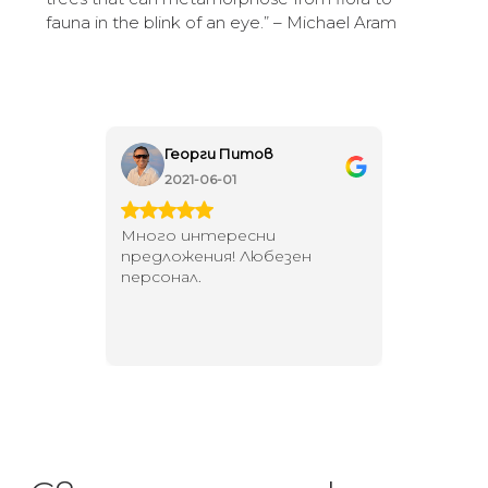
fauna in the blink of an eye.” – Michael Aram
Георги Питов
Ива
2021-06-01
202
 за
Много интересни
Един маг
 на
предложения! Любезен
елегант
то за
персонал.
намерит
направи
неповт