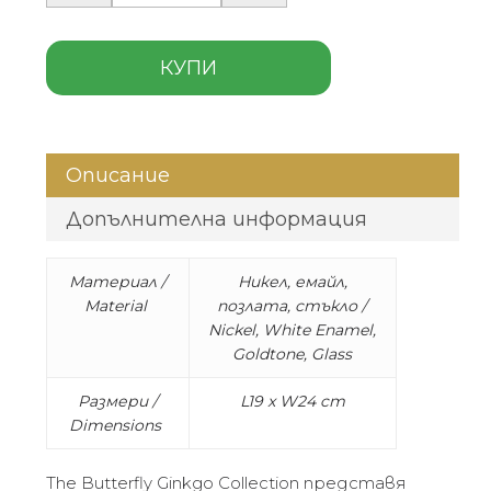
КУПИ
Описание
Допълнителна информация
Материал /
Никел, емайл,
Material
позлата, стъкло /
Nickel, White Enamel,
Goldtone, Glass
Размери /
L19 x W24 cm
Dimensions
The Butterfly Ginkgo Collection представя