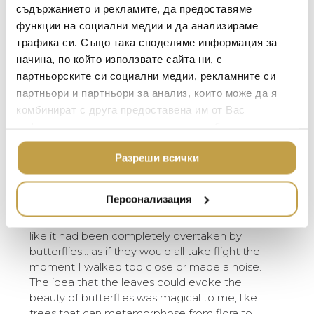
BACCARAT
ЗА МАСАТА
съдържанието и рекламите, да предоставяме
The Butterfly Ginkgo Collection celebrates the
функции на социални медии и да анализираме
TOM DIXON
ТЕКСТИЛ ЗА ДОМА
representation of flora as fauna. Michael’s
трафика си. Също така споделяме информация за
fascination with a particular type of ginkgo tree,
MICHAEL ARAM
АРОМАТИ ЗА ДОМА
начина, по който използвате сайта ни, с
the ginkgo Biloba, or “Butterfly ginkgo”, which
ASSOULINE
партньорските си социални медии, рекламните си
ИЗКУСТВО И КНИГИ
grows with a double leaf reminiscent of a
партньори и партньори за анализ, които може да я
butterfly’s wings, gave rise to a fantasia image of
SELETTI
ВИСОК КЛАС МЕБЕЛ
комбинират с друга предоставена им от Вас
the plant. Executed at the highest level of
L’OBJET
информация или с такава, която са събрали от
ЛУКСОЗНИ ГРАДИН
handcraftsmanship, each piece is rendered in
МЕБЕЛИ
ползването от Ваша страна на услугите им.
solid bronze with acid etched cocoon-shaped
DOLCE & GABBANA C
Разреши всички
vessels. The pieces in the collection are a tour
ПОДАРЪЦИ
ETHNICRAFT
de force of Indian craft and capture the poetic
spirit that is so deeply indicative of Michael’s
НАМАЛЕНИЕ
ZUIVER
Персонализация
work.
DUTCHBONE
“The first time I saw this tree, it literally looked
like it had been completely overtaken by
butterflies… as if they would all take flight the
moment I walked too close or made a noise.
The idea that the leaves could evoke the
beauty of butterflies was magical to me, like
trees that can metamorphose from flora to