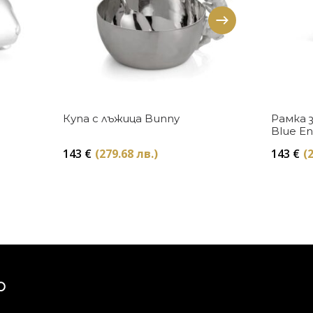
Купи
Купа с лъжица Bunny
Рамка 
Blue E
143
€
(279.68 лв.)
143
€
(
Ю