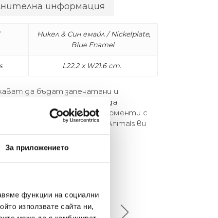
лнителна информация
Никел & Син емайл / Nickelplate,
Blue Enamel
s
L22.2 x W21.6 cm.
жават да бъдат запечатани и
ца на Michael Aram e повод да
 видно място забавните моменти с
иви, рамките от серията Animals ви
За приложението
елина Линковска
Евелина Петкова
18-08-10
2024-07-16
авяме функции на социални
ойто използвате сайта ни,
брото място в града
Хареса ми