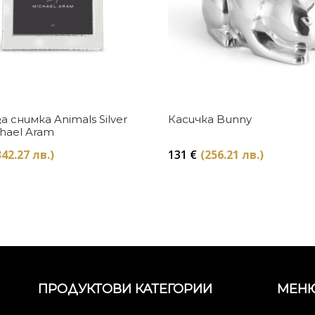
Купи
Купи
а снимка Animals Silver
Касичка Bunny
hael Aram
342.27 лв.)
131
€
(256.21 лв.)
ПРОДУКТОВИ КАТЕГОРИИ
МЕН