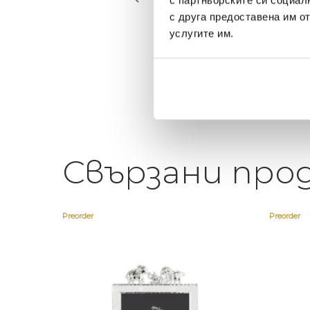
с партньорските си социал
иятна атмосфера на
предложения! Любезен
с друга предоставена им о
щата ви или просто за
персонал.
услугите им.
егантен подарък
Свързани про
Preorder
Preorder