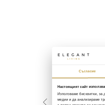
Съгласие
Настоящият сайт използва
Maxim Behar
Георги Питов
2022-06-18
2021-06-01
Използваме бисквитки, за 
медии и да анализираме тр
й-доброто място за
Много интересни