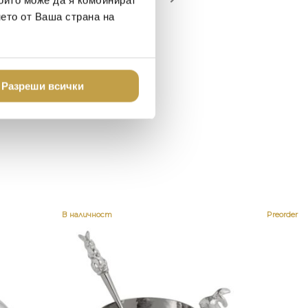
които може да я комбинират
шен декор - уникално и
нето от Ваша страна на
о
Разреши всички
В наличност
Preorder