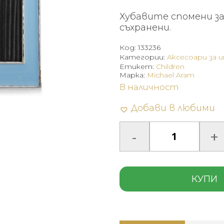
Хубавите спомени з
съхранени.
Код:
133236
Категории:
Аксесоари за 
Етикет:
Children
Марка:
Michael Aram
В наличност
Добави в любими
КУПИ