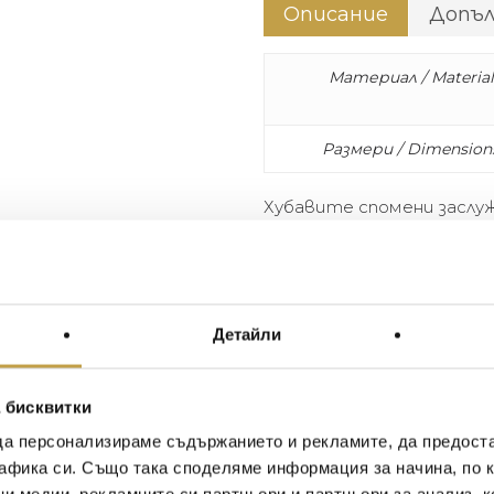
Описание
Допъ
Материал / Material
Размери / Dimension
Хубавите спомени заслу
съхранени. Серията за де
съберете и наредите на
децата. Елегантни и игр
очакват.
Детайли
 бисквитки
Иван Иванов
Ив
2020-05-20
20
да персонализираме съдържанието и рекламите, да предост
афика си. Също така споделяме информация за начина, по к
Един магазин за красив и
Най-до