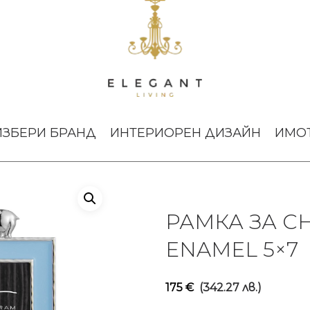
Рамка за снимка Animals Blue Enamel 5×7
ИЗБЕРИ БРАНД
ИНТЕРИОРЕН ДИЗАЙН
ИМО
РАМКА ЗА С
ENAMEL 5×7
175
€
(342.27 лв.)