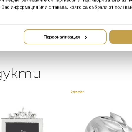
ни медии, рекламните си партньори и партньори за анализ, 
елегантен дом. В него ще
за дома
т Вас информация или с такава, която са събрали от ползва
намерите всичко, което ще
стилн
направи жилището ви
неповторимо
Персонализация
дукти
Preorder