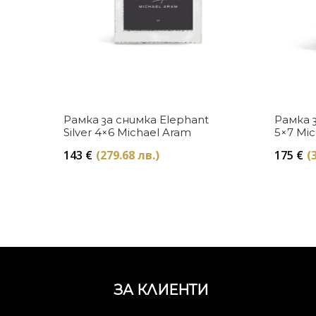
Купи
Рамка за снимка Elephant
Рамка з
Silver 4×6 Michael Aram
5×7 Mic
143
€
(279.68 лв.)
175
€
(
ЗА КЛИЕНТИ