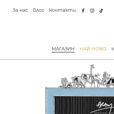
Skip
to
facebook
instagram
tiktok
За нас
Блог
Контакти
main
content
Начало
Аксесоари за интериора
Рамки за снимки
МАГАЗИН
НАЙ-НОВО