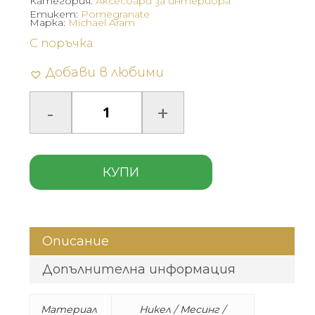
Категория:
Аксесоари за интериора
Етикет:
Pomegranate
Марка:
Michael Aram
С поръчка
Добави в любими
КУПИ
Описание
Допълнителна информация
Материал
Никел /
Месинг /