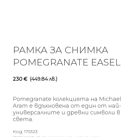
РАМКА ЗА СНИМКА
POMEGRANATE EASEL
230
€
(449.84 лв.)
Pomegranate колекцията на Michael
Aram е вдъхновена от един от най-
универсалните и древни символи в
света.
Код:
175323