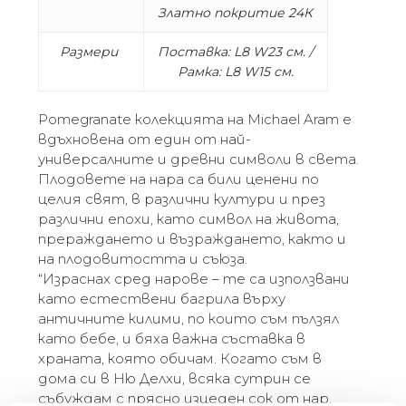
Златно покритие 24К
Размери
Поставка: L8 W23 см. /
Рамка: L8 W15 см.
Pomegranate колекцията на Michael Aram е
вдъхновена от един от най-
универсалните и древни символи в света.
Плодовете на нара са били ценени по
целия свят, в различни култури и през
различни епохи, като символ на живота,
прераждането и възраждането, както и
на плодовитостта и съюза.
“Израснах сред нарове – те са използвани
като естествени багрила върху
античните килими, по които съм пълзял
като бебе, и бяха важна съставка в
храната, която обичам. Когато съм в
дома си в Ню Делхи, всяка сутрин се
събуждам с прясно изцеден сок от нар.