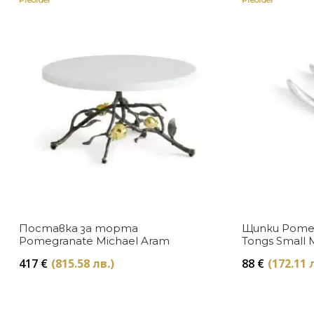
Preorder
Preorder
Поставка за торта
Щипки Pomeg
Pomegranate Michael Aram
Tongs Small 
417
€
(815.58 лв.)
88
€
(172.11 